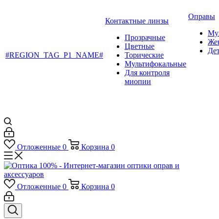
Оправы
Контактные линзы
Му
Прозрачные
Же
Цветные
Де
#REGION_TAG_P1_NAME#
Торические
Мультифокальные
Для контроля
миопии
Отложенные
0
Корзина
0
Отложенные
0
Корзина
0