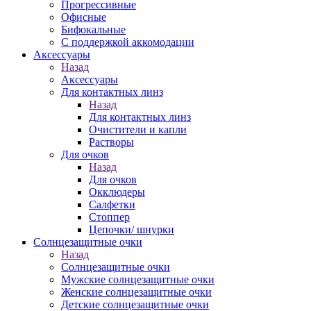
Прогрессивные
Офисные
Бифокальные
С поддержкой аккомодации
Аксессуары
Назад
Аксессуары
Для контактных линз
Назад
Для контактных линз
Очистители и капли
Растворы
Для очков
Назад
Для очков
Окклюдеры
Салфетки
Стоппер
Цепочки/ шнурки
Солнцезащитные очки
Назад
Солнцезащитные очки
Мужские солнцезащитные очки
Женские солнцезащитные очки
Детские солнцезащитные очки