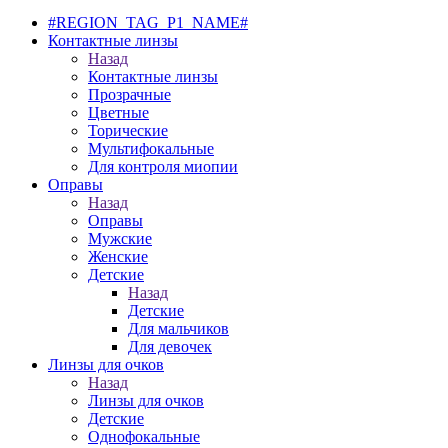
#REGION_TAG_P1_NAME#
Контактные линзы
Назад
Контактные линзы
Прозрачные
Цветные
Торические
Мультифокальные
Для контроля миопии
Оправы
Назад
Оправы
Мужские
Женские
Детские
Назад
Детские
Для мальчиков
Для девочек
Линзы для очков
Назад
Линзы для очков
Детские
Однофокальные