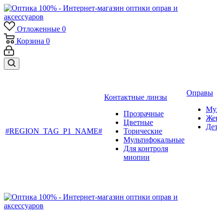
Отложенные
0
Корзина
0
Оправы
Контактные линзы
Му
Прозрачные
Же
Цветные
Де
#REGION_TAG_P1_NAME#
Торические
Мультифокальные
Для контроля
миопии