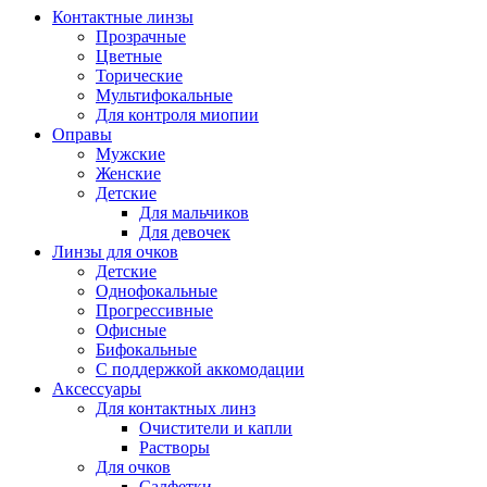
Контактные линзы
Прозрачные
Цветные
Торические
Мультифокальные
Для контроля миопии
Оправы
Мужские
Женские
Детские
Для мальчиков
Для девочек
Линзы для очков
Детские
Однофокальные
Прогрессивные
Офисные
Бифокальные
С поддержкой аккомодации
Аксессуары
Для контактных линз
Очистители и капли
Растворы
Для очков
Салфетки