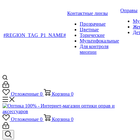
Оправы
Контактные линзы
Му
Прозрачные
Же
Цветные
Де
#REGION_TAG_P1_NAME#
Торические
Мультифокальные
Для контроля
миопии
Отложенные
0
Корзина
0
Отложенные
0
Корзина
0