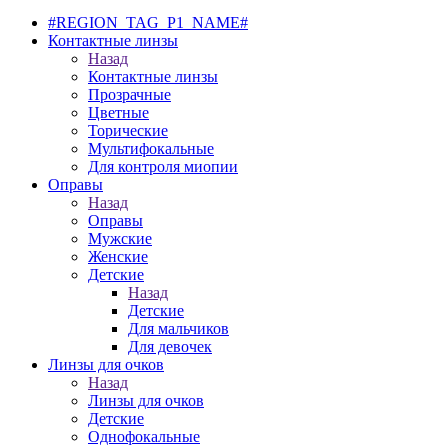
#REGION_TAG_P1_NAME#
Контактные линзы
Назад
Контактные линзы
Прозрачные
Цветные
Торические
Мультифокальные
Для контроля миопии
Оправы
Назад
Оправы
Мужские
Женские
Детские
Назад
Детские
Для мальчиков
Для девочек
Линзы для очков
Назад
Линзы для очков
Детские
Однофокальные