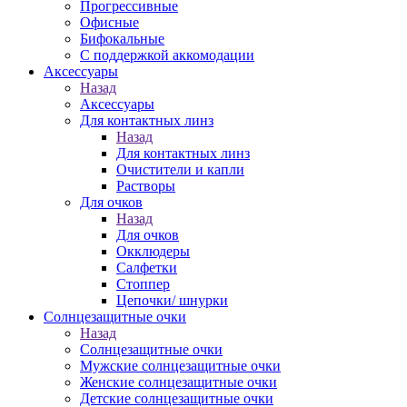
Прогрессивные
Офисные
Бифокальные
С поддержкой аккомодации
Аксессуары
Назад
Аксессуары
Для контактных линз
Назад
Для контактных линз
Очистители и капли
Растворы
Для очков
Назад
Для очков
Окклюдеры
Салфетки
Стоппер
Цепочки/ шнурки
Солнцезащитные очки
Назад
Солнцезащитные очки
Мужские солнцезащитные очки
Женские солнцезащитные очки
Детские солнцезащитные очки