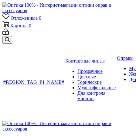
Отложенные
0
Корзина
0
Оправы
Контактные линзы
Му
Прозрачные
Же
Цветные
Де
#REGION_TAG_P1_NAME#
Торические
Мультифокальные
Для контроля
миопии