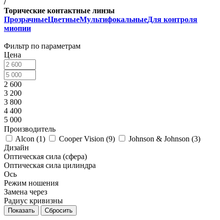
/
Торические контактные линзы
Прозрачные
Цветные
Мультифокальные
Для контроля
миопии
Фильтр по параметрам
Цена
2 600
3 200
3 800
4 400
5 000
Производитель
Alcon (
1
)
Cooper Vision (
9
)
Johnson & Johnson (
3
)
Дизайн
Оптическая сила (сфера)
Оптическая сила цилиндра
Ось
Режим ношения
Замена через
Радиус кривизны
Сбросить