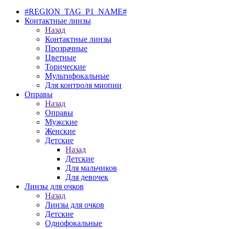
#REGION_TAG_P1_NAME#
Контактные линзы
Назад
Контактные линзы
Прозрачные
Цветные
Торические
Мультифокальные
Для контроля миопии
Оправы
Назад
Оправы
Мужские
Женские
Детские
Назад
Детские
Для мальчиков
Для девочек
Линзы для очков
Назад
Линзы для очков
Детские
Однофокальные