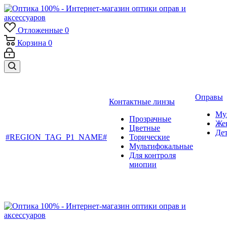
Отложенные
0
Корзина
0
Оправы
Контактные линзы
Му
Прозрачные
Же
Цветные
Де
#REGION_TAG_P1_NAME#
Торические
Мультифокальные
Для контроля
миопии