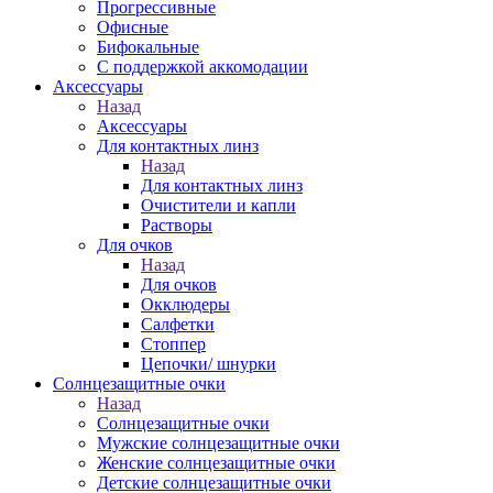
Прогрессивные
Офисные
Бифокальные
С поддержкой аккомодации
Аксессуары
Назад
Аксессуары
Для контактных линз
Назад
Для контактных линз
Очистители и капли
Растворы
Для очков
Назад
Для очков
Окклюдеры
Салфетки
Стоппер
Цепочки/ шнурки
Солнцезащитные очки
Назад
Солнцезащитные очки
Мужские солнцезащитные очки
Женские солнцезащитные очки
Детские солнцезащитные очки