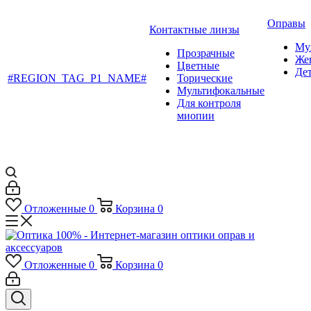
Оправы
Контактные линзы
Му
Прозрачные
Же
Цветные
Де
#REGION_TAG_P1_NAME#
Торические
Мультифокальные
Для контроля
миопии
Отложенные
0
Корзина
0
Отложенные
0
Корзина
0