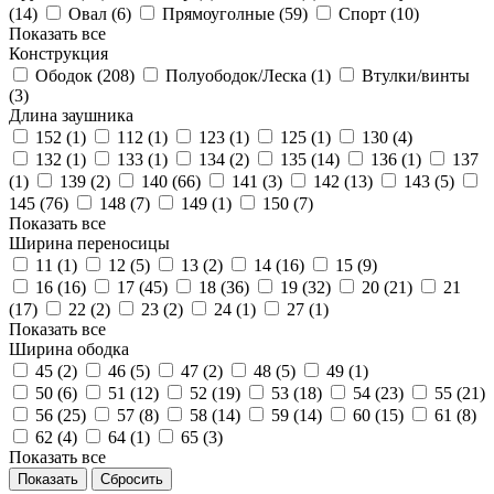
(
14
)
Овал (
6
)
Прямоуголные (
59
)
Спорт (
10
)
Показать все
Конструкция
Ободок (
208
)
Полуободок/Леска (
1
)
Втулки/винты
(
3
)
Длина заушника
152 (
1
)
112 (
1
)
123 (
1
)
125 (
1
)
130 (
4
)
132 (
1
)
133 (
1
)
134 (
2
)
135 (
14
)
136 (
1
)
137
(
1
)
139 (
2
)
140 (
66
)
141 (
3
)
142 (
13
)
143 (
5
)
145 (
76
)
148 (
7
)
149 (
1
)
150 (
7
)
Показать все
Ширина переносицы
11 (
1
)
12 (
5
)
13 (
2
)
14 (
16
)
15 (
9
)
16 (
16
)
17 (
45
)
18 (
36
)
19 (
32
)
20 (
21
)
21
(
17
)
22 (
2
)
23 (
2
)
24 (
1
)
27 (
1
)
Показать все
Ширина ободка
45 (
2
)
46 (
5
)
47 (
2
)
48 (
5
)
49 (
1
)
50 (
6
)
51 (
12
)
52 (
19
)
53 (
18
)
54 (
23
)
55 (
21
)
56 (
25
)
57 (
8
)
58 (
14
)
59 (
14
)
60 (
15
)
61 (
8
)
62 (
4
)
64 (
1
)
65 (
3
)
Показать все
Сбросить