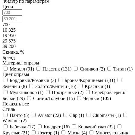
Фильтр по параметрам
Цена
700
10 325
19 950
29 575
39 200
Скидка, %
Бренд
Материал оправы
Металл (
91
)
Пластик (
131
)
Силикон (
2
)
Титан (
1
)
Цвет оправы
Бордовый/Розовый (
3
)
Бронза/Коричневый (
31
)
Зеленый (
8
)
Золото/Желтый (
16
)
Красный (
1
)
Мультиколор (
1
)
Прозрачные (
2
)
Серебро/Серый/
Белый (
29
)
Синий/Голубой (
15
)
Черный (
105
)
Показать все
Стиль
Панто (
5
)
Aviator (
22
)
Clip (
1
)
Clubmaster (
1
)
Wayfarer (
2
)
Бабочка (
17
)
Квадрат (
16
)
Кошачий глаз (
32
)
Круглые (
21
)
Лектор (
1
)
Маска (
4
)
Многоугольник