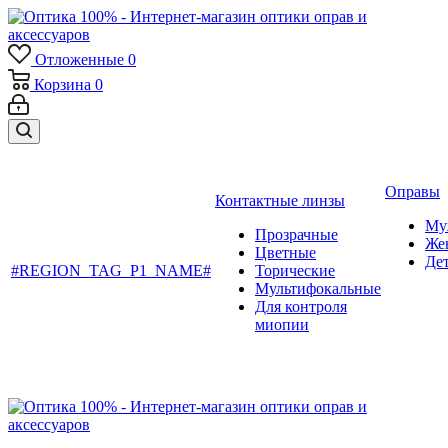
Отложенные
0
Корзина
0
Оправы
Контактные линзы
Му
Прозрачные
Же
Цветные
Де
#REGION_TAG_P1_NAME#
Торические
Мультифокальные
Для контроля
миопии