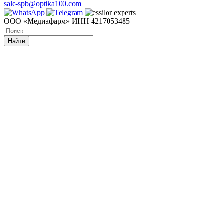
sale-spb@optika100.com
ООО «Медиафарм» ИНН 4217053485
Найти