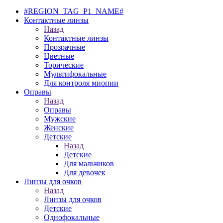
#REGION_TAG_P1_NAME#
Контактные линзы
Назад
Контактные линзы
Прозрачные
Цветные
Торические
Мультифокальные
Для контроля миопии
Оправы
Назад
Оправы
Мужские
Женские
Детские
Назад
Детские
Для мальчиков
Для девочек
Линзы для очков
Назад
Линзы для очков
Детские
Однофокальные