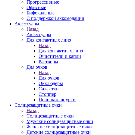
Прогрессивные
Офисные
Бифокальные
С поддержкой аккомодации
Аксессуары
Назад
Аксессуары
Для контактных линз
Назад
Для контактных линз
Очистители и капли
Растворы
Для очков
Назад
Для очков
Окклюдеры
Салфетки
Стоппер
Цепочки/ шнурки
Солнцезащитные очки
Назад
Солнцезащитные очки
Мужские солнцезащитные очки
Женские солнцезащитные очки
Детские солнцезащитные очки