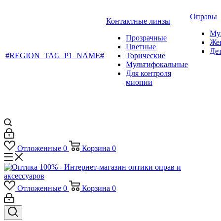
Оправы
Контактные линзы
Му
Прозрачные
Же
Цветные
Де
#REGION_TAG_P1_NAME#
Торические
Мультифокальные
Для контроля
миопии
Отложенные
0
Корзина
0
Отложенные
0
Корзина
0