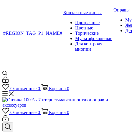
Оправы
Контактные линзы
Му
Прозрачные
Же
Цветные
Де
#REGION_TAG_P1_NAME#
Торические
Мультифокальные
Для контроля
миопии
Отложенные
0
Корзина
0
Отложенные
0
Корзина
0