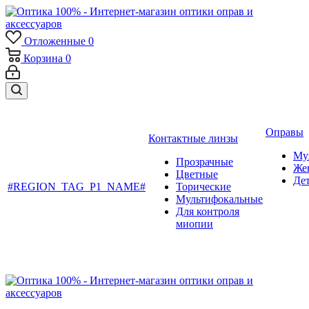
Отложенные
0
Корзина
0
Оправы
Контактные линзы
Му
Прозрачные
Же
Цветные
Де
#REGION_TAG_P1_NAME#
Торические
Мультифокальные
Для контроля
миопии