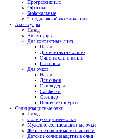
Прогрессивные
Офисные
Бифокальные
С поддержкой аккомодации
Аксессуары
Назад
Аксессуары
Для контактных линз
Назад
Для контактных линз
Очистители и капли
Растворы
Для очков
Назад
Для очков
Окклюдеры
Салфетки
Стоппер
Цепочки/ шнурки
Солнцезащитные очки
Назад
Солнцезащитные очки
Мужские солнцезащитные очки
Женские солнцезащитные очки
Детские солнцезащитные очки