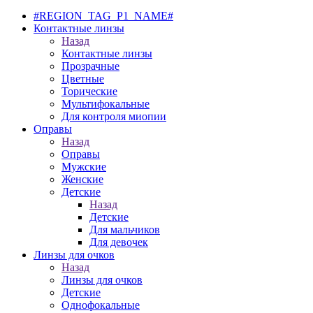
#REGION_TAG_P1_NAME#
Контактные линзы
Назад
Контактные линзы
Прозрачные
Цветные
Торические
Мультифокальные
Для контроля миопии
Оправы
Назад
Оправы
Мужские
Женские
Детские
Назад
Детские
Для мальчиков
Для девочек
Линзы для очков
Назад
Линзы для очков
Детские
Однофокальные