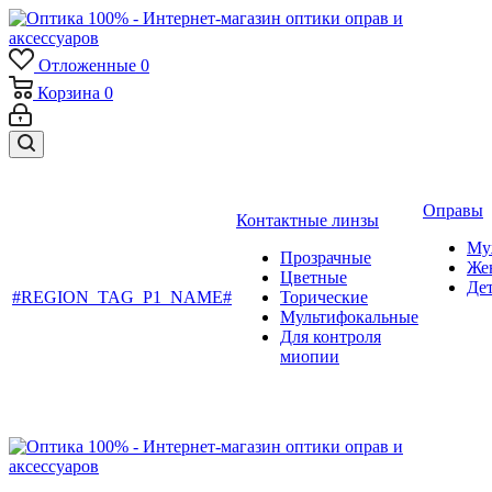
Отложенные
0
Корзина
0
Оправы
Контактные линзы
Му
Прозрачные
Же
Цветные
Де
#REGION_TAG_P1_NAME#
Торические
Мультифокальные
Для контроля
миопии