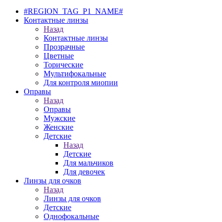
#REGION_TAG_P1_NAME#
Контактные линзы
Назад
Контактные линзы
Прозрачные
Цветные
Торические
Мультифокальные
Для контроля миопии
Оправы
Назад
Оправы
Мужские
Женские
Детские
Назад
Детские
Для мальчиков
Для девочек
Линзы для очков
Назад
Линзы для очков
Детские
Однофокальные