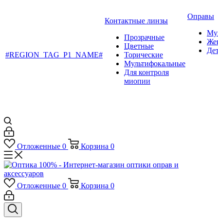
Оправы
Контактные линзы
Му
Прозрачные
Же
Цветные
Де
#REGION_TAG_P1_NAME#
Торические
Мультифокальные
Для контроля
миопии
Отложенные
0
Корзина
0
Отложенные
0
Корзина
0