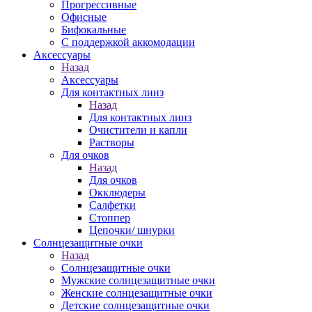
Прогрессивные
Офисные
Бифокальные
С поддержкой аккомодации
Аксессуары
Назад
Аксессуары
Для контактных линз
Назад
Для контактных линз
Очистители и капли
Растворы
Для очков
Назад
Для очков
Окклюдеры
Салфетки
Стоппер
Цепочки/ шнурки
Солнцезащитные очки
Назад
Солнцезащитные очки
Мужские солнцезащитные очки
Женские солнцезащитные очки
Детские солнцезащитные очки