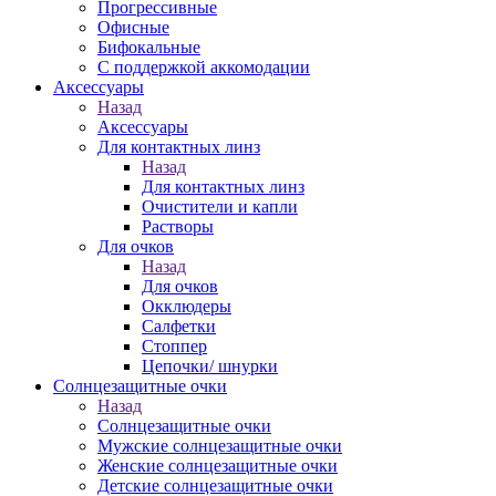
Прогрессивные
Офисные
Бифокальные
С поддержкой аккомодации
Аксессуары
Назад
Аксессуары
Для контактных линз
Назад
Для контактных линз
Очистители и капли
Растворы
Для очков
Назад
Для очков
Окклюдеры
Салфетки
Стоппер
Цепочки/ шнурки
Солнцезащитные очки
Назад
Солнцезащитные очки
Мужские солнцезащитные очки
Женские солнцезащитные очки
Детские солнцезащитные очки