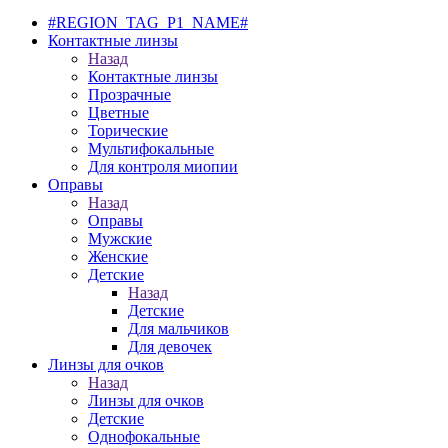
#REGION_TAG_P1_NAME#
Контактные линзы
Назад
Контактные линзы
Прозрачные
Цветные
Торические
Мультифокальные
Для контроля миопии
Оправы
Назад
Оправы
Мужские
Женские
Детские
Назад
Детские
Для мальчиков
Для девочек
Линзы для очков
Назад
Линзы для очков
Детские
Однофокальные