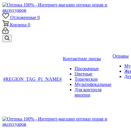
Отложенные
0
Корзина
0
Оправы
Контактные линзы
Му
Прозрачные
Же
Цветные
Де
#REGION_TAG_P1_NAME#
Торические
Мультифокальные
Для контроля
миопии