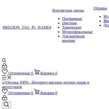
Оправы
Контактные линзы
Му
Прозрачные
Же
Цветные
Де
#REGION_TAG_P1_NAME#
Торические
Мультифокальные
Для контроля
миопии
Отложенные
0
Корзина
0
Отложенные
0
Корзина
0