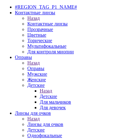
#REGION_TAG_P1_NAME#
Контактные линзы
Назад
Контактные линзы
Прозрачные
Цветные
Торические
Мультифокальные
Для контроля миопии
Оправы
Назад
Оправы
Мужские
Женские
Детские
Назад
Детские
Для мальчиков
Для девочек
Линзы для очков
Назад
Линзы для очков
Детские
Однофокальные