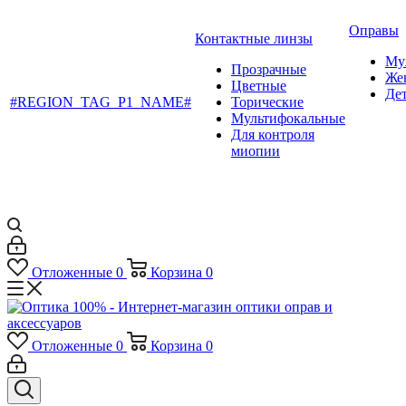
Оправы
Контактные линзы
Му
Прозрачные
Же
Цветные
Де
#REGION_TAG_P1_NAME#
Торические
Мультифокальные
Для контроля
миопии
Отложенные
0
Корзина
0
Отложенные
0
Корзина
0