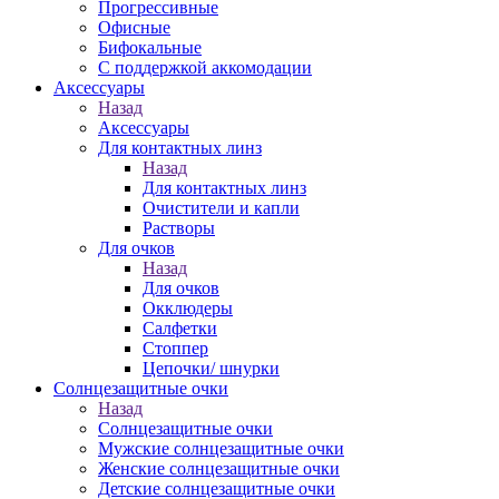
Прогрессивные
Офисные
Бифокальные
С поддержкой аккомодации
Аксессуары
Назад
Аксессуары
Для контактных линз
Назад
Для контактных линз
Очистители и капли
Растворы
Для очков
Назад
Для очков
Окклюдеры
Салфетки
Стоппер
Цепочки/ шнурки
Солнцезащитные очки
Назад
Солнцезащитные очки
Мужские солнцезащитные очки
Женские солнцезащитные очки
Детские солнцезащитные очки