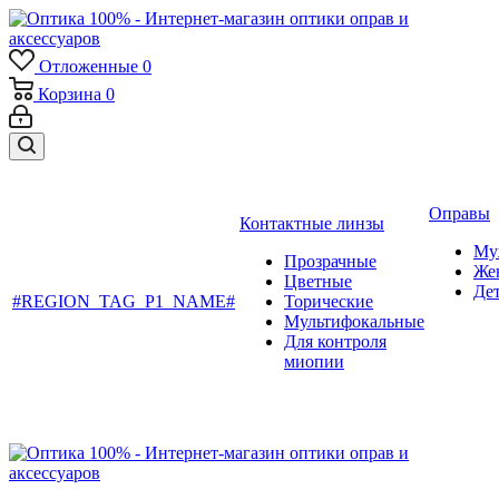
Отложенные
0
Корзина
0
Оправы
Контактные линзы
Му
Прозрачные
Же
Цветные
Де
#REGION_TAG_P1_NAME#
Торические
Мультифокальные
Для контроля
миопии