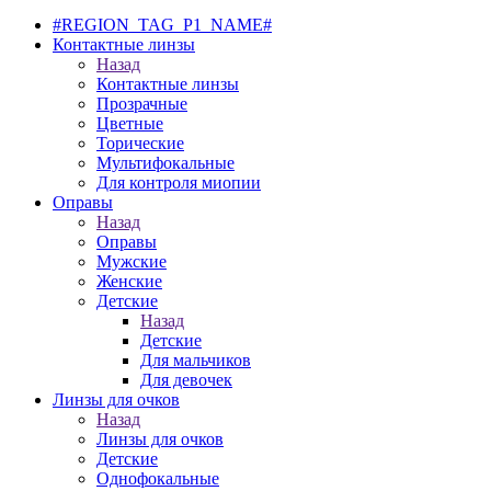
#REGION_TAG_P1_NAME#
Контактные линзы
Назад
Контактные линзы
Прозрачные
Цветные
Торические
Мультифокальные
Для контроля миопии
Оправы
Назад
Оправы
Мужские
Женские
Детские
Назад
Детские
Для мальчиков
Для девочек
Линзы для очков
Назад
Линзы для очков
Детские
Однофокальные