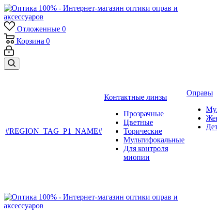
Отложенные
0
Корзина
0
Оправы
Контактные линзы
Му
Прозрачные
Же
Цветные
Де
#REGION_TAG_P1_NAME#
Торические
Мультифокальные
Для контроля
миопии