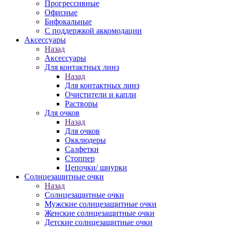
Прогрессивные
Офисные
Бифокальные
С поддержкой аккомодации
Аксессуары
Назад
Аксессуары
Для контактных линз
Назад
Для контактных линз
Очистители и капли
Растворы
Для очков
Назад
Для очков
Окклюдеры
Салфетки
Стоппер
Цепочки/ шнурки
Солнцезащитные очки
Назад
Солнцезащитные очки
Мужские солнцезащитные очки
Женские солнцезащитные очки
Детские солнцезащитные очки