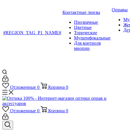
Оправы
Контактные линзы
Му
Прозрачные
Же
Цветные
Де
#REGION_TAG_P1_NAME#
Торические
Мультифокальные
Для контроля
миопии
Отложенные
0
Корзина
0
Отложенные
0
Корзина
0