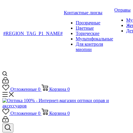
Оправы
Контактные линзы
Му
Прозрачные
Же
Цветные
Де
#REGION_TAG_P1_NAME#
Торические
Мультифокальные
Для контроля
миопии
Отложенные
0
Корзина
0
Отложенные
0
Корзина
0