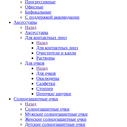
Прогрессивные
Офисные
Бифокальные
С поддержкой аккомодации
Аксессуары
Назад
Аксессуары
Для контактных линз
Назад
Для контактных линз
Очистители и капли
Растворы
Для очков
Назад
Для очков
Окклюдеры
Салфетки
Стоппер
Цепочки/ шнурки
Солнцезащитные очки
Назад
Солнцезащитные очки
Мужские солнцезащитные очки
Женские солнцезащитные очки
Детские солнцезащитные очки