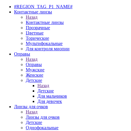
#REGION_TAG_P1_NAME#
Контактные линзы
Назад
Контактные линзы
Прозрачные
Цветные
Торические
Мультифокальные
Для контроля миопии
Оправы
Назад
Оправы
Мужские
Женские
Детские
Назад
Детские
Для мальчиков
Для девочек
Линзы для очков
Назад
Линзы для очков
Детские
Однофокальные