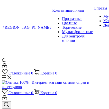
Оправы
Контактные линзы
Му
Прозрачные
Же
Цветные
Де
#REGION_TAG_P1_NAME#
Торические
Мультифокальные
Для контроля
миопии
Отложенные
0
Корзина
0
Отложенные
0
Корзина
0