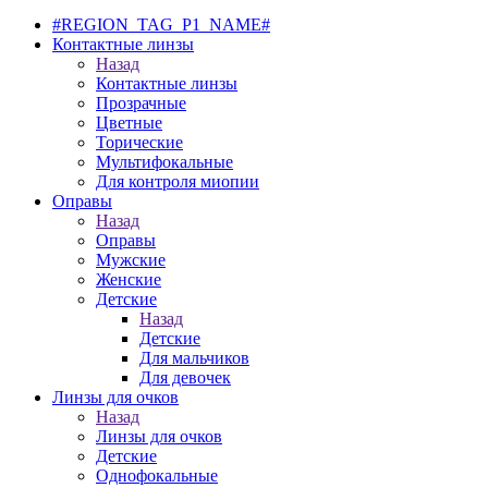
#REGION_TAG_P1_NAME#
Контактные линзы
Назад
Контактные линзы
Прозрачные
Цветные
Торические
Мультифокальные
Для контроля миопии
Оправы
Назад
Оправы
Мужские
Женские
Детские
Назад
Детские
Для мальчиков
Для девочек
Линзы для очков
Назад
Линзы для очков
Детские
Однофокальные