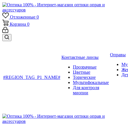
Отложенные
0
Корзина
0
Оправы
Контактные линзы
Му
Прозрачные
Же
Цветные
Де
#REGION_TAG_P1_NAME#
Торические
Мультифокальные
Для контроля
миопии