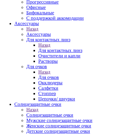
Прогрессивные
Офисные
Бифокальные
С поддержкой аккомодации
Аксессуары
Назад
Аксессуары
Для контактных линз
Назад
Для контактных линз
Очистители и капли
Растворы
Для очков
Назад
Для очков
Окклюдеры
Салфетки
Стоппер
Цепочки/ шнурки
Солнцезащитные очки
Назад
Солнцезащитные очки
Мужские солнцезащитные очки
Женские солнцезащитные очки
Детские солнцезащитные очки