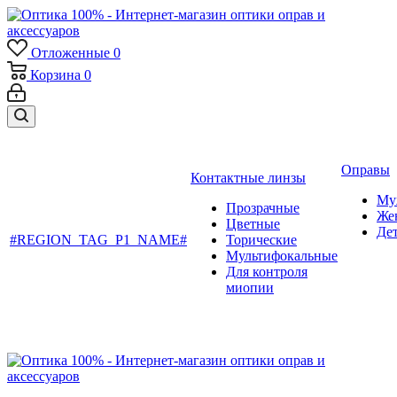
Отложенные
0
Корзина
0
Оправы
Контактные линзы
Му
Прозрачные
Же
Цветные
Де
#REGION_TAG_P1_NAME#
Торические
Мультифокальные
Для контроля
миопии