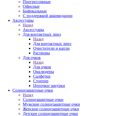
Прогрессивные
Офисные
Бифокальные
С поддержкой аккомодации
Аксессуары
Назад
Аксессуары
Для контактных линз
Назад
Для контактных линз
Очистители и капли
Растворы
Для очков
Назад
Для очков
Окклюдеры
Салфетки
Стоппер
Цепочки/ шнурки
Солнцезащитные очки
Назад
Солнцезащитные очки
Мужские солнцезащитные очки
Женские солнцезащитные очки
Детские солнцезащитные очки