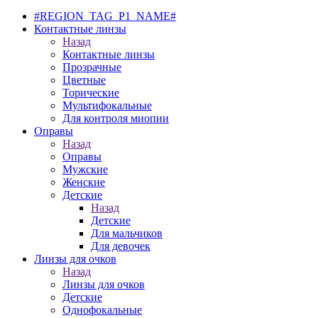
#REGION_TAG_P1_NAME#
Контактные линзы
Назад
Контактные линзы
Прозрачные
Цветные
Торические
Мультифокальные
Для контроля миопии
Оправы
Назад
Оправы
Мужские
Женские
Детские
Назад
Детские
Для мальчиков
Для девочек
Линзы для очков
Назад
Линзы для очков
Детские
Однофокальные