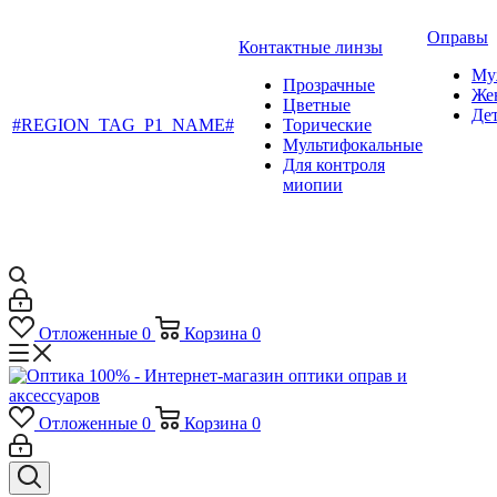
Оправы
Контактные линзы
Му
Прозрачные
Же
Цветные
Де
#REGION_TAG_P1_NAME#
Торические
Мультифокальные
Для контроля
миопии
Отложенные
0
Корзина
0
Отложенные
0
Корзина
0