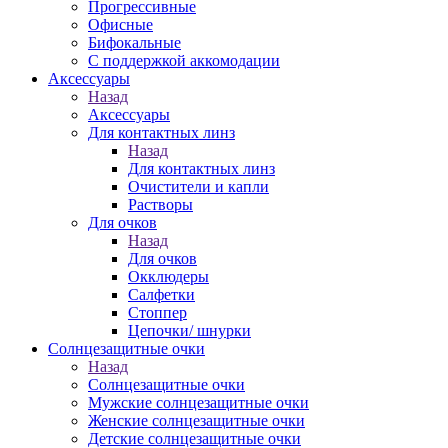
Прогрессивные
Офисные
Бифокальные
С поддержкой аккомодации
Аксессуары
Назад
Аксессуары
Для контактных линз
Назад
Для контактных линз
Очистители и капли
Растворы
Для очков
Назад
Для очков
Окклюдеры
Салфетки
Стоппер
Цепочки/ шнурки
Солнцезащитные очки
Назад
Солнцезащитные очки
Мужские солнцезащитные очки
Женские солнцезащитные очки
Детские солнцезащитные очки