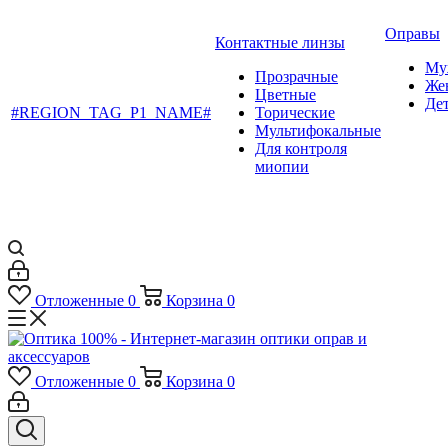
Оправы
Контактные линзы
Му
Прозрачные
Же
Цветные
Де
#REGION_TAG_P1_NAME#
Торические
Мультифокальные
Для контроля
миопии
Отложенные
0
Корзина
0
Отложенные
0
Корзина
0