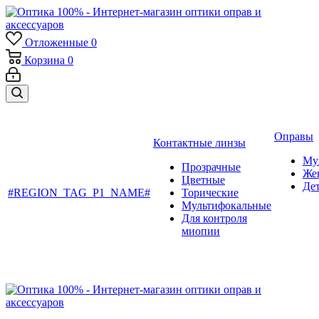
Отложенные
0
Корзина
0
Оправы
Контактные линзы
Му
Прозрачные
Же
Цветные
Де
#REGION_TAG_P1_NAME#
Торические
Мультифокальные
Для контроля
миопии