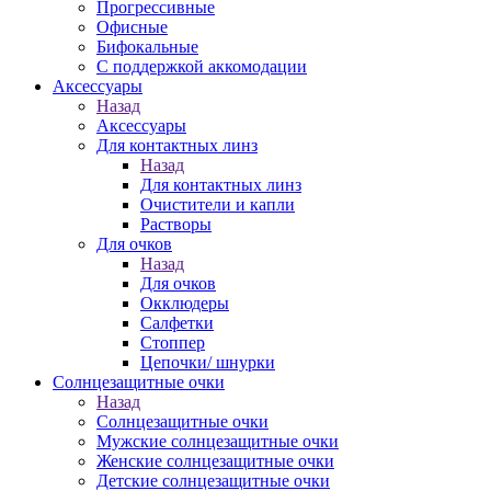
Прогрессивные
Офисные
Бифокальные
С поддержкой аккомодации
Аксессуары
Назад
Аксессуары
Для контактных линз
Назад
Для контактных линз
Очистители и капли
Растворы
Для очков
Назад
Для очков
Окклюдеры
Салфетки
Стоппер
Цепочки/ шнурки
Солнцезащитные очки
Назад
Солнцезащитные очки
Мужские солнцезащитные очки
Женские солнцезащитные очки
Детские солнцезащитные очки