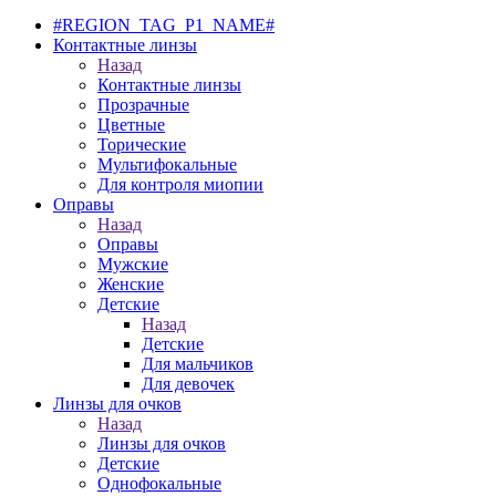
#REGION_TAG_P1_NAME#
Контактные линзы
Назад
Контактные линзы
Прозрачные
Цветные
Торические
Мультифокальные
Для контроля миопии
Оправы
Назад
Оправы
Мужские
Женские
Детские
Назад
Детские
Для мальчиков
Для девочек
Линзы для очков
Назад
Линзы для очков
Детские
Однофокальные