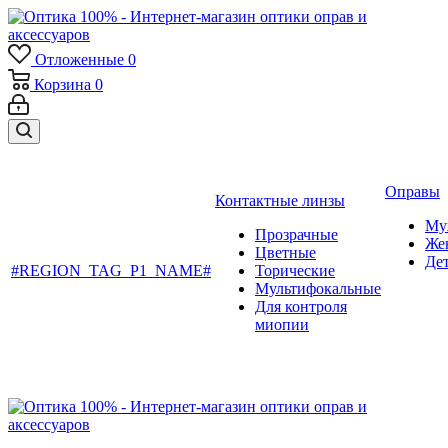
Отложенные
0
Корзина
0
Оправы
Контактные линзы
Му
Прозрачные
Же
Цветные
Де
#REGION_TAG_P1_NAME#
Торические
Мультифокальные
Для контроля
миопии