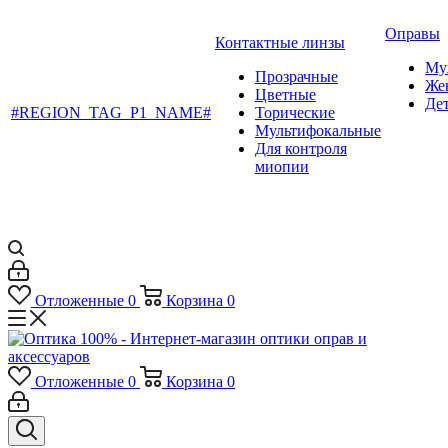
Оправы
Контактные линзы
Му
Прозрачные
Же
Цветные
Де
#REGION_TAG_P1_NAME#
Торические
Мультифокальные
Для контроля
миопии
Отложенные
0
Корзина
0
Отложенные
0
Корзина
0