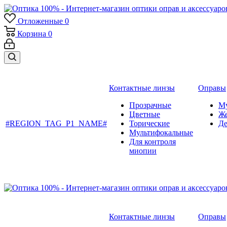
Отложенные
0
Корзина
0
Контактные линзы
Оправы
Прозрачные
М
Цветные
Ж
#REGION_TAG_P1_NAME#
Торические
Де
Мультифокальные
Для контроля
миопии
Контактные линзы
Оправы