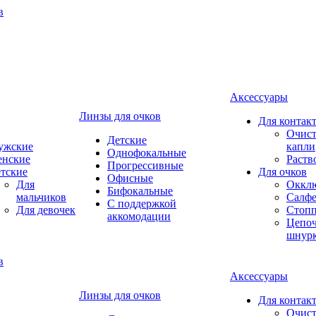
Аксессуары
Линзы для очков
Для контак
Очист
Детские
ужские
капли
Однофокальные
енские
Раств
Прогрессивные
тские
Для очков
Офисные
Для
Оккл
Бифокальные
мальчиков
Салфе
С поддержкой
Для девочек
Стоп
аккомодации
Цепоч
шнур
Аксессуары
Линзы для очков
Для контак
Очист