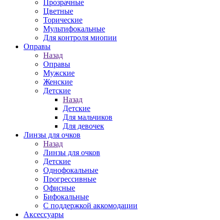
Прозрачные
Цветные
Торические
Мультифокальные
Для контроля миопии
Оправы
Назад
Оправы
Мужские
Женские
Детские
Назад
Детские
Для мальчиков
Для девочек
Линзы для очков
Назад
Линзы для очков
Детские
Однофокальные
Прогрессивные
Офисные
Бифокальные
С поддержкой аккомодации
Аксессуары