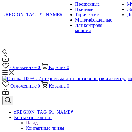
Прозрачные
М
Цветные
Ж
#REGION_TAG_P1_NAME#
Торические
Де
Мультифокальные
Для контроля
миопии
Отложенные
0
Корзина
0
Отложенные
0
Корзина
0
#REGION_TAG_P1_NAME#
Контактные линзы
Назад
Контактные линзы