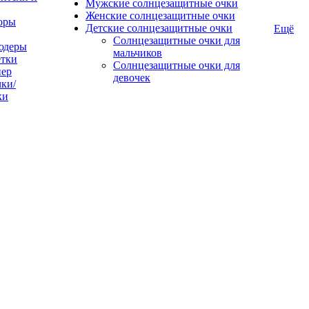
Мужские солнцезащитные очки
Женские солнцезащитные очки
оры
Детские солнцезащитные очки
Ещё
Солнцезащитные очки для
юдеры
мальчиков
тки
Солнцезащитные очки для
пер
девочек
ки/
ки