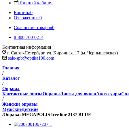
Личный кабинет
Корзина
0
Отложенные
0
Сравнение товаров
0
8-800-700-0214
Контактная информация
г. Санкт-Петербург, ул. Кирочная, 17 (м. Чернышевская)
sale-spb@optika100.com
Главная
/
Каталог
/
Оправы
Контактные линзы
Оправы
Линзы для очков
Аксессуары
Сол
/
Женские оправы
Мужские
Детские
/
Оправа: MEGAPOLIS free line 2137 BLUE