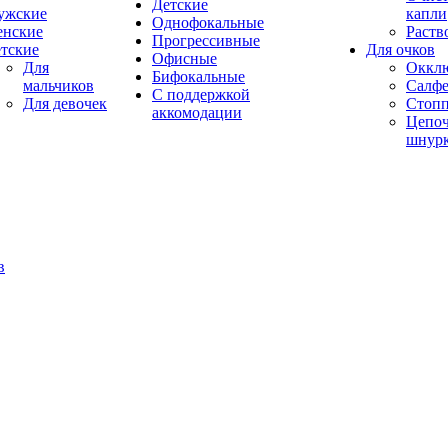
Детские
ужские
капли
Однофокальные
енские
Раств
Прогрессивные
тские
Для очков
Офисные
Для
Оккл
Бифокальные
мальчиков
Салфе
С поддержкой
Для девочек
Стоп
аккомодации
Цепоч
шнур