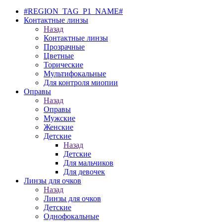
#REGION_TAG_P1_NAME#
Контактные линзы
Назад
Контактные линзы
Прозрачные
Цветные
Торические
Мультифокальные
Для контроля миопии
Оправы
Назад
Оправы
Мужские
Женские
Детские
Назад
Детские
Для мальчиков
Для девочек
Линзы для очков
Назад
Линзы для очков
Детские
Однофокальные