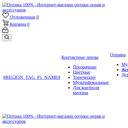
Отложенные
0
Корзина
0
Оправы
Контактные линзы
Му
Прозрачные
Же
Цветные
Де
#REGION_TAG_P1_NAME#
Торические
Мультифокальные
Для контроля
миопии