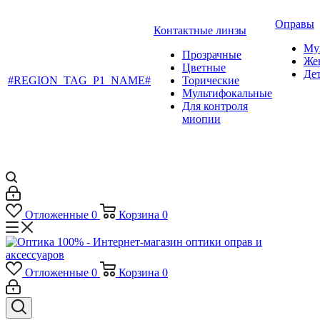
Оправы
Контактные линзы
Му
Прозрачные
Же
Цветные
Де
#REGION_TAG_P1_NAME#
Торические
Мультифокальные
Для контроля
миопии
Отложенные
0
Корзина
0
Отложенные
0
Корзина
0