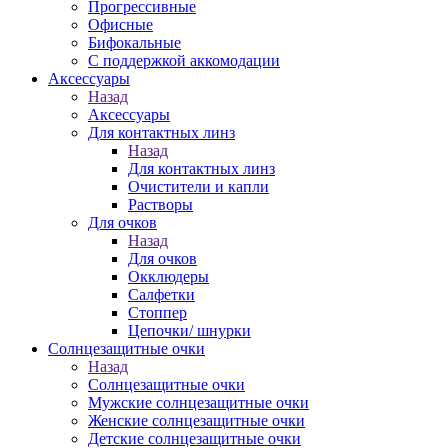
Прогрессивные
Офисные
Бифокальные
С поддержкой аккомодации
Аксессуары
Назад
Аксессуары
Для контактных линз
Назад
Для контактных линз
Очистители и капли
Растворы
Для очков
Назад
Для очков
Окклюдеры
Салфетки
Стоппер
Цепочки/ шнурки
Солнцезащитные очки
Назад
Солнцезащитные очки
Мужские солнцезащитные очки
Женские солнцезащитные очки
Детские солнцезащитные очки