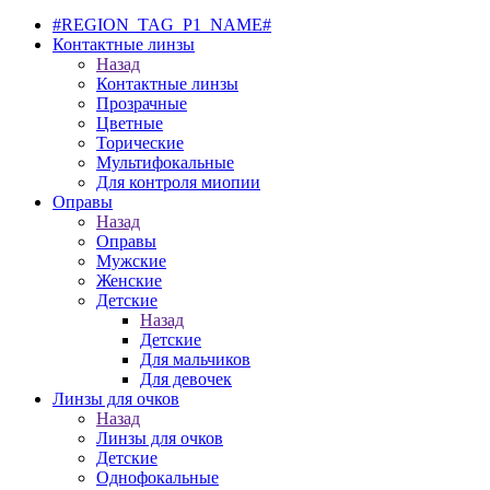
#REGION_TAG_P1_NAME#
Контактные линзы
Назад
Контактные линзы
Прозрачные
Цветные
Торические
Мультифокальные
Для контроля миопии
Оправы
Назад
Оправы
Мужские
Женские
Детские
Назад
Детские
Для мальчиков
Для девочек
Линзы для очков
Назад
Линзы для очков
Детские
Однофокальные