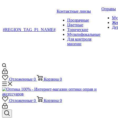
Оправы
Контактные линзы
Му
Прозрачные
Же
Цветные
Де
#REGION_TAG_P1_NAME#
Торические
Мультифокальные
Для контроля
миопии
Отложенные
0
Корзина
0
Отложенные
0
Корзина
0