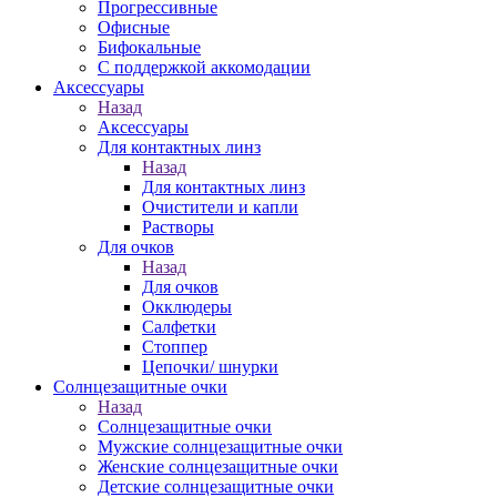
Прогрессивные
Офисные
Бифокальные
С поддержкой аккомодации
Аксессуары
Назад
Аксессуары
Для контактных линз
Назад
Для контактных линз
Очистители и капли
Растворы
Для очков
Назад
Для очков
Окклюдеры
Салфетки
Стоппер
Цепочки/ шнурки
Солнцезащитные очки
Назад
Солнцезащитные очки
Мужские солнцезащитные очки
Женские солнцезащитные очки
Детские солнцезащитные очки