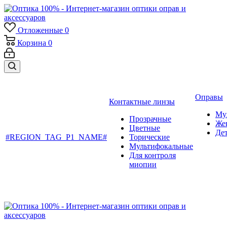
Отложенные
0
Корзина
0
Оправы
Контактные линзы
Му
Прозрачные
Же
Цветные
Де
#REGION_TAG_P1_NAME#
Торические
Мультифокальные
Для контроля
миопии