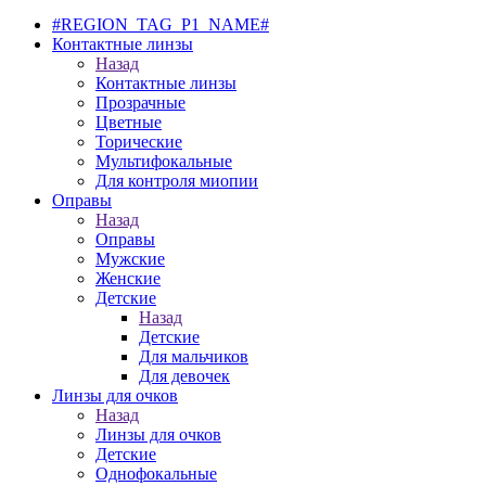
#REGION_TAG_P1_NAME#
Контактные линзы
Назад
Контактные линзы
Прозрачные
Цветные
Торические
Мультифокальные
Для контроля миопии
Оправы
Назад
Оправы
Мужские
Женские
Детские
Назад
Детские
Для мальчиков
Для девочек
Линзы для очков
Назад
Линзы для очков
Детские
Однофокальные