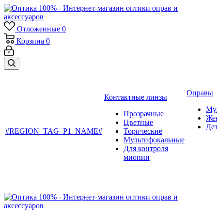
Отложенные
0
Корзина
0
Оправы
Контактные линзы
Му
Прозрачные
Же
Цветные
Де
#REGION_TAG_P1_NAME#
Торические
Мультифокальные
Для контроля
миопии