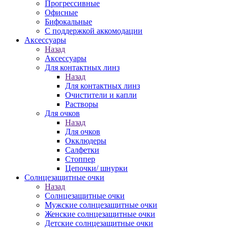
Прогрессивные
Офисные
Бифокальные
С поддержкой аккомодации
Аксессуары
Назад
Аксессуары
Для контактных линз
Назад
Для контактных линз
Очистители и капли
Растворы
Для очков
Назад
Для очков
Окклюдеры
Салфетки
Стоппер
Цепочки/ шнурки
Солнцезащитные очки
Назад
Солнцезащитные очки
Мужские солнцезащитные очки
Женские солнцезащитные очки
Детские солнцезащитные очки