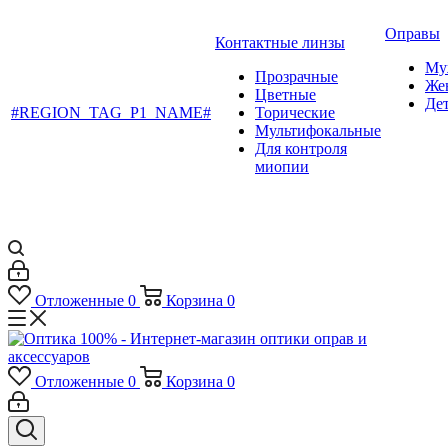
Оправы
Контактные линзы
Му
Прозрачные
Же
Цветные
Де
#REGION_TAG_P1_NAME#
Торические
Мультифокальные
Для контроля
миопии
Отложенные
0
Корзина
0
Отложенные
0
Корзина
0