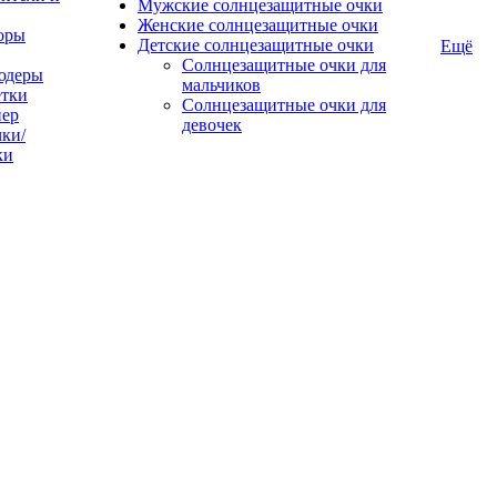
Мужские солнцезащитные очки
Женские солнцезащитные очки
оры
Детские солнцезащитные очки
Ещё
Солнцезащитные очки для
юдеры
мальчиков
тки
Солнцезащитные очки для
пер
девочек
ки/
ки