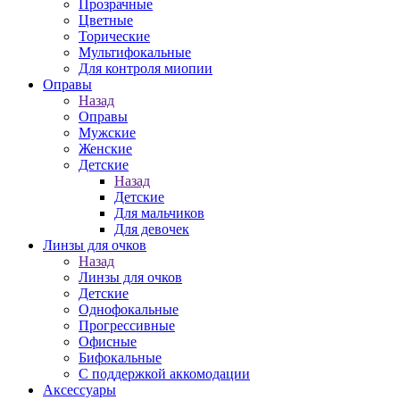
Прозрачные
Цветные
Торические
Мультифокальные
Для контроля миопии
Оправы
Назад
Оправы
Мужские
Женские
Детские
Назад
Детские
Для мальчиков
Для девочек
Линзы для очков
Назад
Линзы для очков
Детские
Однофокальные
Прогрессивные
Офисные
Бифокальные
С поддержкой аккомодации
Аксессуары