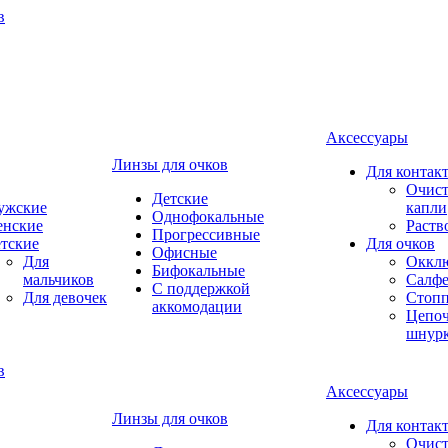
Аксессуары
Линзы для очков
Для контак
Очист
Детские
ужские
капли
Однофокальные
енские
Раств
Прогрессивные
тские
Для очков
Офисные
Для
Оккл
Бифокальные
мальчиков
Салфе
С поддержкой
Для девочек
Стоп
аккомодации
Цепоч
шнур
Аксессуары
Линзы для очков
Для контак
Очист