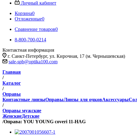
Личный кабинет
Корзина
0
Отложенные
0
Сравнение товаров
0
8-800-700-0214
Контактная информация
г. Санкт-Петербург, ул. Кирочная, 17 (м. Чернышевская)
sale-spb@optika100.com
Главная
/
Каталог
/
Оправы
Контактные линзы
Оправы
Линзы для очков
Аксессуары
Сол
/
Оправы мужские
Женские
Детские
/
Оправа: YOU YOUNG coveri 11-HAG