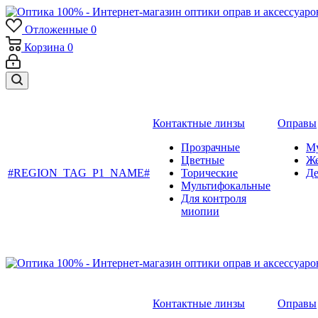
Отложенные
0
Корзина
0
Контактные линзы
Оправы
Прозрачные
М
Цветные
Ж
#REGION_TAG_P1_NAME#
Торические
Де
Мультифокальные
Для контроля
миопии
Контактные линзы
Оправы