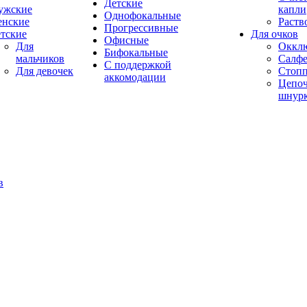
Детские
ужские
капли
Однофокальные
енские
Раств
Прогрессивные
тские
Для очков
Офисные
Для
Оккл
Бифокальные
мальчиков
Салфе
С поддержкой
Для девочек
Стоп
аккомодации
Цепоч
шнур