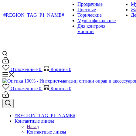
Прозрачные
М
Цветные
Ж
#REGION_TAG_P1_NAME#
Торические
Де
Мультифокальные
Для контроля
миопии
Отложенные
0
Корзина
0
Отложенные
0
Корзина
0
#REGION_TAG_P1_NAME#
Контактные линзы
Назад
Контактные линзы