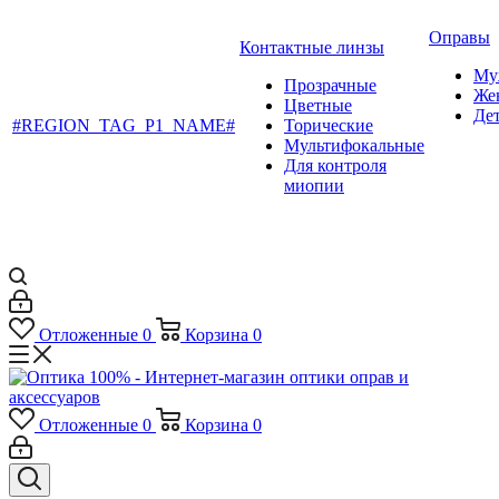
Оправы
Контактные линзы
Му
Прозрачные
Же
Цветные
Де
#REGION_TAG_P1_NAME#
Торические
Мультифокальные
Для контроля
миопии
Отложенные
0
Корзина
0
Отложенные
0
Корзина
0