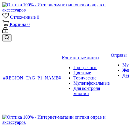
Отложенные
0
Корзина
0
Оправы
Контактные линзы
Му
Прозрачные
Же
Цветные
Де
#REGION_TAG_P1_NAME#
Торические
Мультифокальные
Для контроля
миопии