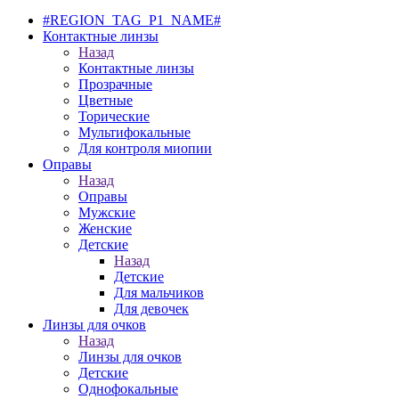
#REGION_TAG_P1_NAME#
Контактные линзы
Назад
Контактные линзы
Прозрачные
Цветные
Торические
Мультифокальные
Для контроля миопии
Оправы
Назад
Оправы
Мужские
Женские
Детские
Назад
Детские
Для мальчиков
Для девочек
Линзы для очков
Назад
Линзы для очков
Детские
Однофокальные