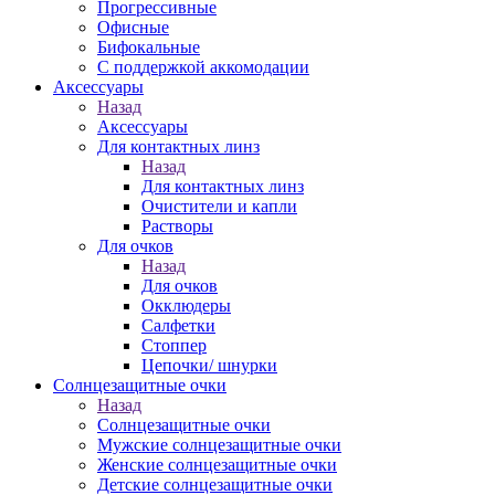
Прогрессивные
Офисные
Бифокальные
С поддержкой аккомодации
Аксессуары
Назад
Аксессуары
Для контактных линз
Назад
Для контактных линз
Очистители и капли
Растворы
Для очков
Назад
Для очков
Окклюдеры
Салфетки
Стоппер
Цепочки/ шнурки
Солнцезащитные очки
Назад
Солнцезащитные очки
Мужские солнцезащитные очки
Женские солнцезащитные очки
Детские солнцезащитные очки