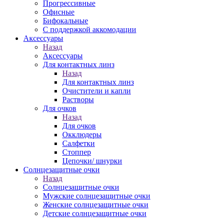
Прогрессивные
Офисные
Бифокальные
С поддержкой аккомодации
Аксессуары
Назад
Аксессуары
Для контактных линз
Назад
Для контактных линз
Очистители и капли
Растворы
Для очков
Назад
Для очков
Окклюдеры
Салфетки
Стоппер
Цепочки/ шнурки
Солнцезащитные очки
Назад
Солнцезащитные очки
Мужские солнцезащитные очки
Женские солнцезащитные очки
Детские солнцезащитные очки