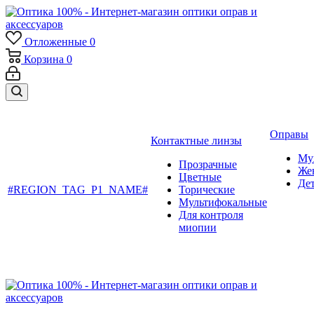
Отложенные
0
Корзина
0
Оправы
Контактные линзы
Му
Прозрачные
Же
Цветные
Де
#REGION_TAG_P1_NAME#
Торические
Мультифокальные
Для контроля
миопии