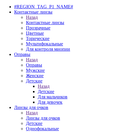
#REGION_TAG_P1_NAME#
Контактные линзы
Назад
Контактные линзы
Прозрачные
Цветные
Торические
Мультифокальные
Для контроля миопии
Оправы
Назад
Оправы
Мужские
Женские
Детские
Назад
Детские
Для мальчиков
Для девочек
Линзы для очков
Назад
Линзы для очков
Детские
Однофокальные