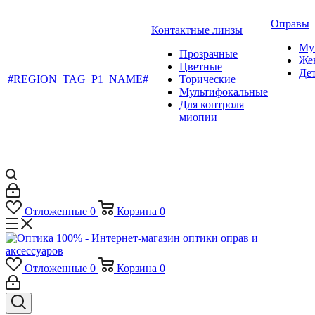
Оправы
Контактные линзы
Му
Прозрачные
Же
Цветные
Де
#REGION_TAG_P1_NAME#
Торические
Мультифокальные
Для контроля
миопии
Отложенные
0
Корзина
0
Отложенные
0
Корзина
0