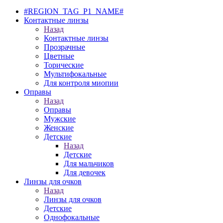
#REGION_TAG_P1_NAME#
Контактные линзы
Назад
Контактные линзы
Прозрачные
Цветные
Торические
Мультифокальные
Для контроля миопии
Оправы
Назад
Оправы
Мужские
Женские
Детские
Назад
Детские
Для мальчиков
Для девочек
Линзы для очков
Назад
Линзы для очков
Детские
Однофокальные