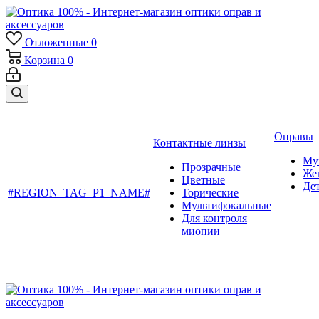
Отложенные
0
Корзина
0
Оправы
Контактные линзы
Му
Прозрачные
Же
Цветные
Де
#REGION_TAG_P1_NAME#
Торические
Мультифокальные
Для контроля
миопии