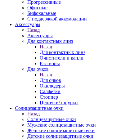
Прогрессивные
Офисные
Бифокальные
С поддержкой аккомодации
Аксессуары
Назад
Аксессуары
Для контактных линз
Назад
Для контактных линз
Очистители и капли
Растворы
Для очков
Назад
Для очков
Окклюдеры
Салфетки
Стоппер
Цепочки/ шнурки
Солнцезащитные очки
Назад
Солнцезащитные очки
Мужские солнцезащитные очки
Женские солнцезащитные очки
Детские солнцезащитные очки