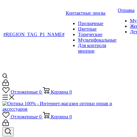
Оправы
Контактные линзы
Му
Прозрачные
Же
Цветные
Де
#REGION_TAG_P1_NAME#
Торические
Мультифокальные
Для контроля
миопии
Отложенные
0
Корзина
0
Отложенные
0
Корзина
0