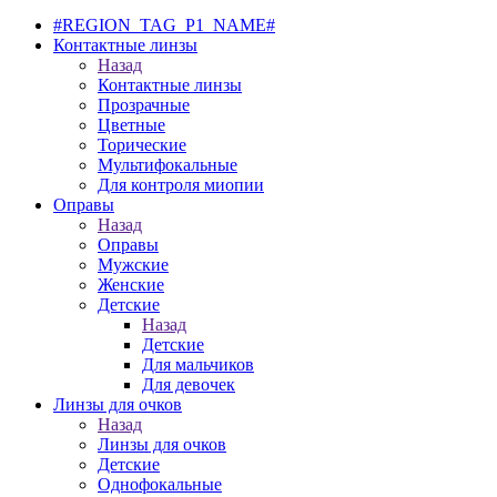
#REGION_TAG_P1_NAME#
Контактные линзы
Назад
Контактные линзы
Прозрачные
Цветные
Торические
Мультифокальные
Для контроля миопии
Оправы
Назад
Оправы
Мужские
Женские
Детские
Назад
Детские
Для мальчиков
Для девочек
Линзы для очков
Назад
Линзы для очков
Детские
Однофокальные