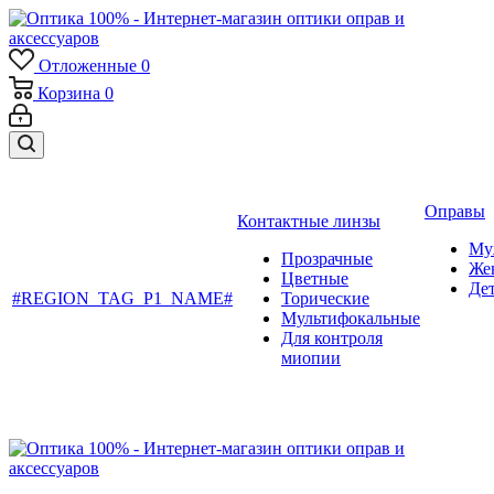
Отложенные
0
Корзина
0
Оправы
Контактные линзы
Му
Прозрачные
Же
Цветные
Де
#REGION_TAG_P1_NAME#
Торические
Мультифокальные
Для контроля
миопии