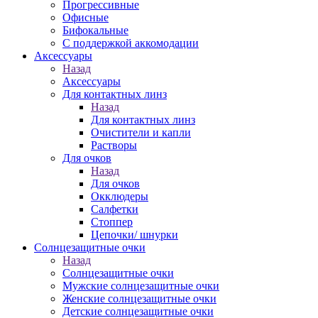
Прогрессивные
Офисные
Бифокальные
С поддержкой аккомодации
Аксессуары
Назад
Аксессуары
Для контактных линз
Назад
Для контактных линз
Очистители и капли
Растворы
Для очков
Назад
Для очков
Окклюдеры
Салфетки
Стоппер
Цепочки/ шнурки
Солнцезащитные очки
Назад
Солнцезащитные очки
Мужские солнцезащитные очки
Женские солнцезащитные очки
Детские солнцезащитные очки