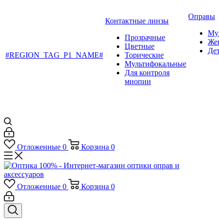
Оправы
Контактные линзы
Му
Прозрачные
Же
Цветные
Де
#REGION_TAG_P1_NAME#
Торические
Мультифокальные
Для контроля
миопии
Отложенные
0
Корзина
0
Отложенные
0
Корзина
0