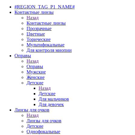
#REGION_TAG_P1_NAME#
Контактные линзы
Назад
Контактные линзы
Прозрачные
Цветные
Торические
Мультифокальные
Для контроля миопии
Оправы
Назад
Оправы
Мужские
Женские
Детские
Назад
Детские
Для мальчиков
Для девочек
Линзы для очков
Назад
Линзы для очков
Детские
Однофокальные