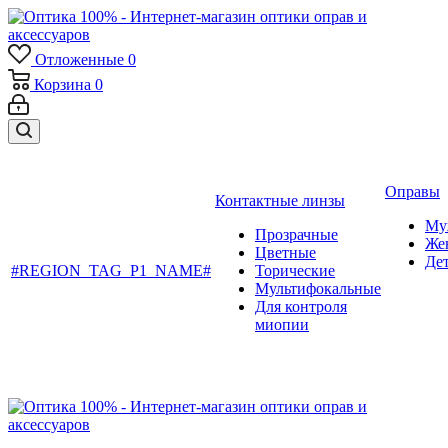
Отложенные
0
Корзина
0
Оправы
Контактные линзы
Му
Прозрачные
Же
Цветные
Де
#REGION_TAG_P1_NAME#
Торические
Мультифокальные
Для контроля
миопии