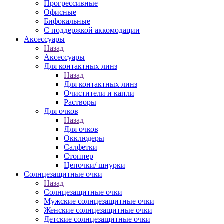
Прогрессивные
Офисные
Бифокальные
С поддержкой аккомодации
Аксессуары
Назад
Аксессуары
Для контактных линз
Назад
Для контактных линз
Очистители и капли
Растворы
Для очков
Назад
Для очков
Окклюдеры
Салфетки
Стоппер
Цепочки/ шнурки
Солнцезащитные очки
Назад
Солнцезащитные очки
Мужские солнцезащитные очки
Женские солнцезащитные очки
Детские солнцезащитные очки