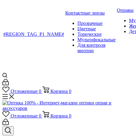
Оправы
Контактные линзы
Му
Прозрачные
Же
Цветные
Де
#REGION_TAG_P1_NAME#
Торические
Мультифокальные
Для контроля
миопии
Отложенные
0
Корзина
0
Отложенные
0
Корзина
0