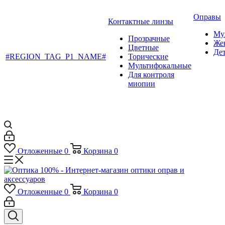
Оправы
Контактные линзы
Му
Прозрачные
Же
Цветные
Де
#REGION_TAG_P1_NAME#
Торические
Мультифокальные
Для контроля
миопии
Отложенные
0
Корзина
0
Отложенные
0
Корзина
0