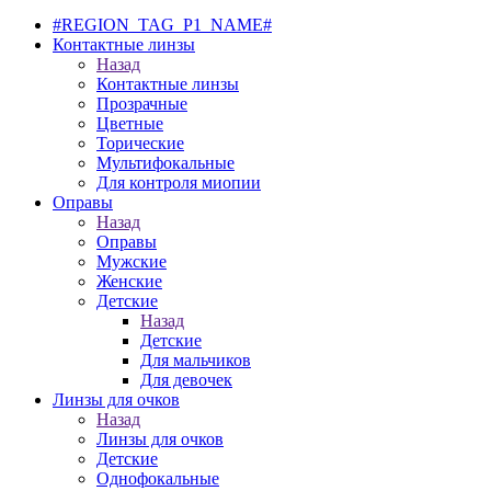
#REGION_TAG_P1_NAME#
Контактные линзы
Назад
Контактные линзы
Прозрачные
Цветные
Торические
Мультифокальные
Для контроля миопии
Оправы
Назад
Оправы
Мужские
Женские
Детские
Назад
Детские
Для мальчиков
Для девочек
Линзы для очков
Назад
Линзы для очков
Детские
Однофокальные