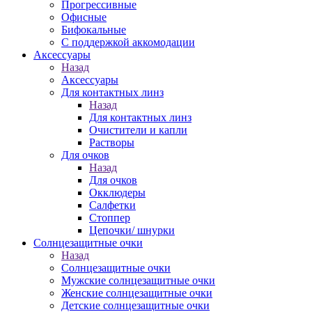
Прогрессивные
Офисные
Бифокальные
С поддержкой аккомодации
Аксессуары
Назад
Аксессуары
Для контактных линз
Назад
Для контактных линз
Очистители и капли
Растворы
Для очков
Назад
Для очков
Окклюдеры
Салфетки
Стоппер
Цепочки/ шнурки
Солнцезащитные очки
Назад
Солнцезащитные очки
Мужские солнцезащитные очки
Женские солнцезащитные очки
Детские солнцезащитные очки