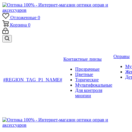
Отложенные
0
Корзина
0
Оправы
Контактные линзы
Му
Прозрачные
Же
Цветные
Де
#REGION_TAG_P1_NAME#
Торические
Мультифокальные
Для контроля
миопии