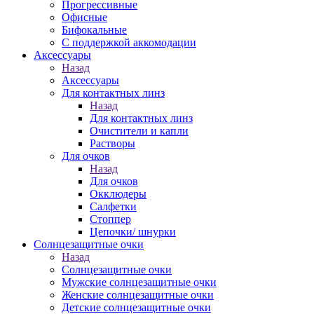
Прогрессивные
Офисные
Бифокальные
С поддержкой аккомодации
Аксессуары
Назад
Аксессуары
Для контактных линз
Назад
Для контактных линз
Очистители и капли
Растворы
Для очков
Назад
Для очков
Окклюдеры
Салфетки
Стоппер
Цепочки/ шнурки
Солнцезащитные очки
Назад
Солнцезащитные очки
Мужские солнцезащитные очки
Женские солнцезащитные очки
Детские солнцезащитные очки