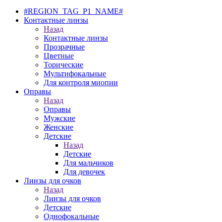
#REGION_TAG_P1_NAME#
Контактные линзы
Назад
Контактные линзы
Прозрачные
Цветные
Торические
Мультифокальные
Для контроля миопии
Оправы
Назад
Оправы
Мужские
Женские
Детские
Назад
Детские
Для мальчиков
Для девочек
Линзы для очков
Назад
Линзы для очков
Детские
Однофокальные