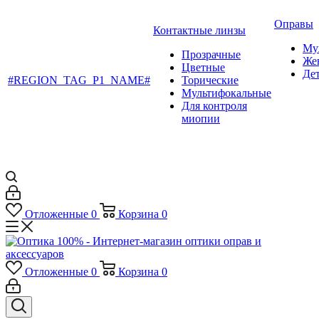
Оправы
Контактные линзы
Му
Прозрачные
Же
Цветные
Де
#REGION_TAG_P1_NAME#
Торические
Мультифокальные
Для контроля
миопии
Отложенные
0
Корзина
0
Отложенные
0
Корзина
0