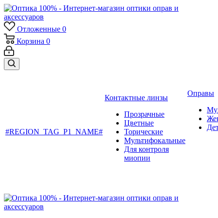
Отложенные
0
Корзина
0
Оправы
Контактные линзы
Му
Прозрачные
Же
Цветные
Де
#REGION_TAG_P1_NAME#
Торические
Мультифокальные
Для контроля
миопии