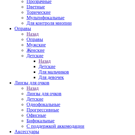
Прозрачные
Цветные
Торические
Мультифокальные
Для контроля миопии
Оправы
Назад
Оправы
Мужские
Женские
Детские
Назад
Детские
Для мальчиков
Для девочек
Линзы для очков
Назад
Линзы для очков
Детские
Однофокальные
Прогрессивные
Офисные
Бифокальные
С поддержкой аккомодации
Аксессуары