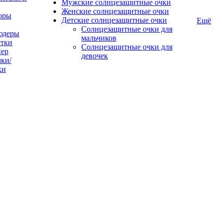
Мужские солнцезащитные очки
Женские солнцезащитные очки
оры
Детские солнцезащитные очки
Ещё
Солнцезащитные очки для
юдеры
мальчиков
тки
Солнцезащитные очки для
пер
девочек
ки/
ки