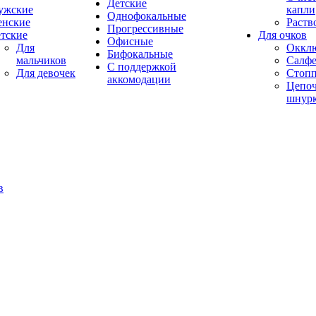
Детские
ужские
капли
Однофокальные
енские
Раств
Прогрессивные
тские
Для очков
Офисные
Для
Оккл
Бифокальные
мальчиков
Салфе
С поддержкой
Для девочек
Стоп
аккомодации
Цепоч
шнур