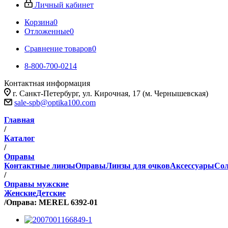
Личный кабинет
Корзина
0
Отложенные
0
Сравнение товаров
0
8-800-700-0214
Контактная информация
г. Санкт-Петербург, ул. Кирочная, 17 (м. Чернышевская)
sale-spb@optika100.com
Главная
/
Каталог
/
Оправы
Контактные линзы
Оправы
Линзы для очков
Аксессуары
Сол
/
Оправы мужские
Женские
Детские
/
Оправа: MEREL 6392-01