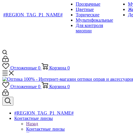
Прозрачные
М
Цветные
Ж
#REGION_TAG_P1_NAME#
Торические
Де
Мультифокальные
Для контроля
миопии
Отложенные
0
Корзина
0
Отложенные
0
Корзина
0
#REGION_TAG_P1_NAME#
Контактные линзы
Назад
Контактные линзы