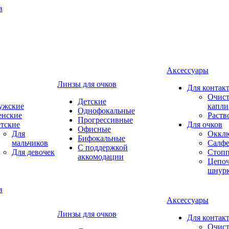
Аксессуары
Линзы для очков
Для контак
Очист
Детские
ужские
капли
Однофокальные
енские
Раств
Прогрессивные
тские
Для очков
Офисные
Для
Оккл
Бифокальные
мальчиков
Салфе
С поддержкой
Для девочек
Стоп
аккомодации
Цепоч
шнур
Аксессуары
Линзы для очков
Для контак
Очист