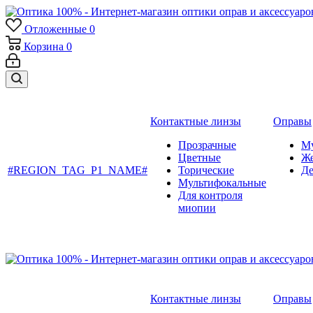
Отложенные
0
Корзина
0
Контактные линзы
Оправы
Прозрачные
М
Цветные
Ж
#REGION_TAG_P1_NAME#
Торические
Де
Мультифокальные
Для контроля
миопии
Контактные линзы
Оправы