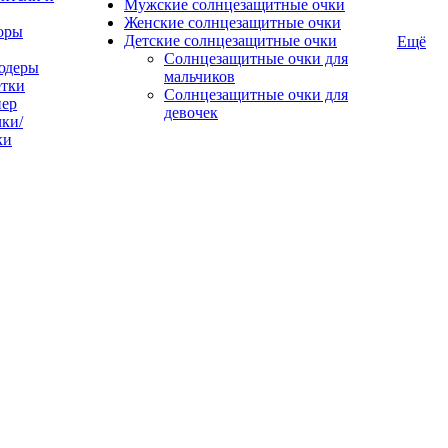
Мужские солнцезащитные очки
Женские солнцезащитные очки
оры
Детские солнцезащитные очки
Ещё
Солнцезащитные очки для
юдеры
мальчиков
тки
Солнцезащитные очки для
пер
девочек
ки/
ки