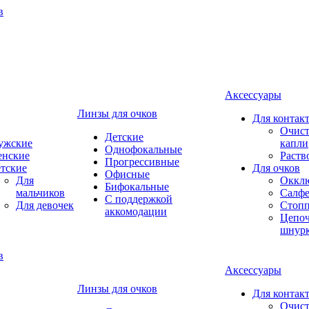
Аксессуары
Линзы для очков
Для контак
Очист
Детские
ужские
капли
Однофокальные
енские
Раств
Прогрессивные
тские
Для очков
Офисные
Для
Оккл
Бифокальные
мальчиков
Салфе
С поддержкой
Для девочек
Стоп
аккомодации
Цепоч
шнур
Аксессуары
Линзы для очков
Для контак
Очист