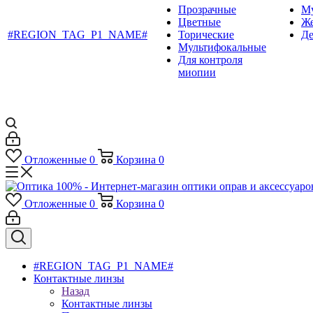
Прозрачные
М
Цветные
Ж
#REGION_TAG_P1_NAME#
Торические
Де
Мультифокальные
Для контроля
миопии
Отложенные
0
Корзина
0
Отложенные
0
Корзина
0
#REGION_TAG_P1_NAME#
Контактные линзы
Назад
Контактные линзы