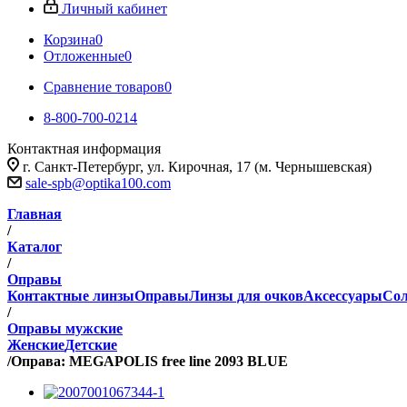
Личный кабинет
Корзина
0
Отложенные
0
Сравнение товаров
0
8-800-700-0214
Контактная информация
г. Санкт-Петербург, ул. Кирочная, 17 (м. Чернышевская)
sale-spb@optika100.com
Главная
/
Каталог
/
Оправы
Контактные линзы
Оправы
Линзы для очков
Аксессуары
Сол
/
Оправы мужские
Женские
Детские
/
Оправа: MEGAPOLIS free line 2093 BLUE