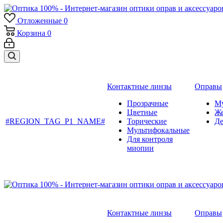
Отложенные
0
Корзина
0
Контактные линзы
Оправы
Прозрачные
М
Цветные
Ж
#REGION_TAG_P1_NAME#
Торические
Де
Мультифокальные
Для контроля
миопии
Контактные линзы
Оправы