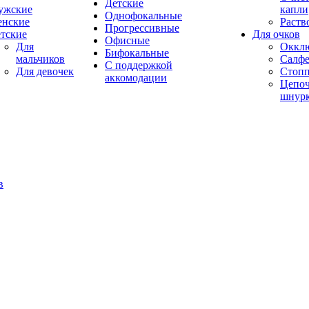
Детские
ужские
капли
Однофокальные
енские
Раств
Прогрессивные
тские
Для очков
Офисные
Для
Оккл
Бифокальные
мальчиков
Салфе
С поддержкой
Для девочек
Стоп
аккомодации
Цепоч
шнур