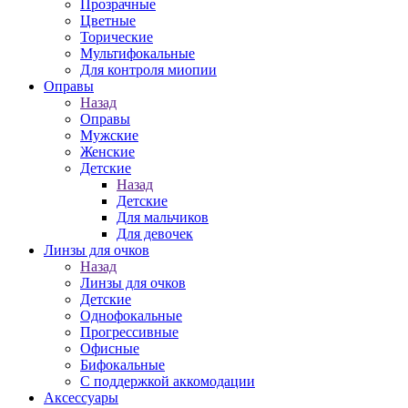
Прозрачные
Цветные
Торические
Мультифокальные
Для контроля миопии
Оправы
Назад
Оправы
Мужские
Женские
Детские
Назад
Детские
Для мальчиков
Для девочек
Линзы для очков
Назад
Линзы для очков
Детские
Однофокальные
Прогрессивные
Офисные
Бифокальные
С поддержкой аккомодации
Аксессуары