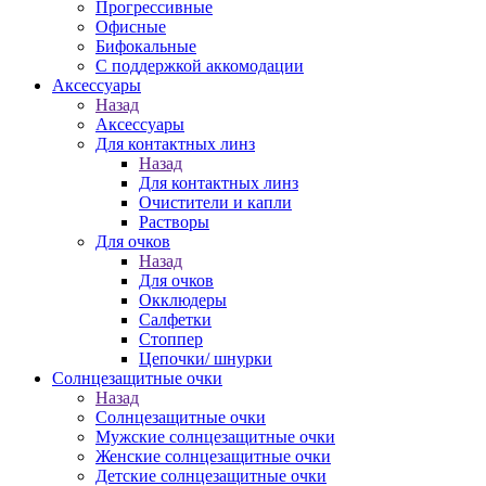
Прогрессивные
Офисные
Бифокальные
С поддержкой аккомодации
Аксессуары
Назад
Аксессуары
Для контактных линз
Назад
Для контактных линз
Очистители и капли
Растворы
Для очков
Назад
Для очков
Окклюдеры
Салфетки
Стоппер
Цепочки/ шнурки
Солнцезащитные очки
Назад
Солнцезащитные очки
Мужские солнцезащитные очки
Женские солнцезащитные очки
Детские солнцезащитные очки