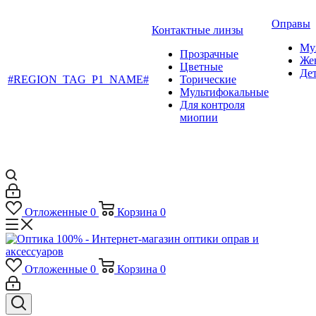
Оправы
Контактные линзы
Му
Прозрачные
Же
Цветные
Де
#REGION_TAG_P1_NAME#
Торические
Мультифокальные
Для контроля
миопии
Отложенные
0
Корзина
0
Отложенные
0
Корзина
0