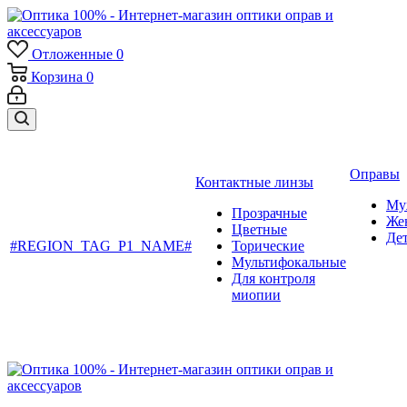
Отложенные
0
Корзина
0
Оправы
Контактные линзы
Му
Прозрачные
Же
Цветные
Де
#REGION_TAG_P1_NAME#
Торические
Мультифокальные
Для контроля
миопии