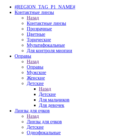
#REGION_TAG_P1_NAME#
Контактные линзы
Назад
Контактные линзы
Прозрачные
Цветные
Торические
Мультифокальные
Для контроля миопии
Оправы
Назад
Оправы
Мужские
Женские
Детские
Назад
Детские
Для мальчиков
Для девочек
Линзы для очков
Назад
Линзы для очков
Детские
Однофокальные