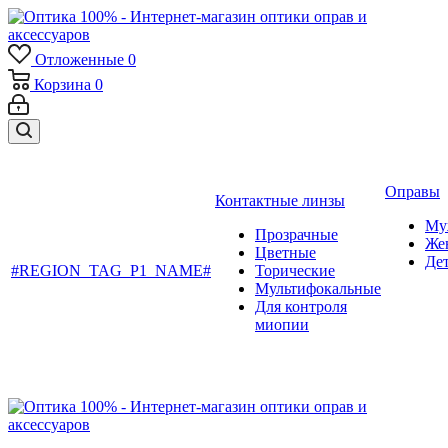
Отложенные
0
Корзина
0
Оправы
Контактные линзы
Му
Прозрачные
Же
Цветные
Де
#REGION_TAG_P1_NAME#
Торические
Мультифокальные
Для контроля
миопии