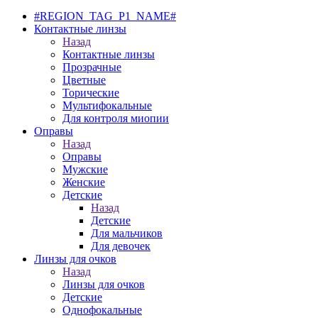
#REGION_TAG_P1_NAME#
Контактные линзы
Назад
Контактные линзы
Прозрачные
Цветные
Торические
Мультифокальные
Для контроля миопии
Оправы
Назад
Оправы
Мужские
Женские
Детские
Назад
Детские
Для мальчиков
Для девочек
Линзы для очков
Назад
Линзы для очков
Детские
Однофокальные