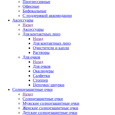
Прогрессивные
Офисные
Бифокальные
С поддержкой аккомодации
Аксессуары
Назад
Аксессуары
Для контактных линз
Назад
Для контактных линз
Очистители и капли
Растворы
Для очков
Назад
Для очков
Окклюдеры
Салфетки
Стоппер
Цепочки/ шнурки
Солнцезащитные очки
Назад
Солнцезащитные очки
Мужские солнцезащитные очки
Женские солнцезащитные очки
Детские солнцезащитные очки