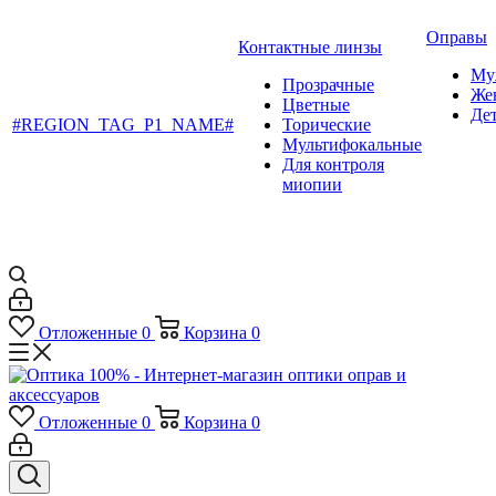
Оправы
Контактные линзы
Му
Прозрачные
Же
Цветные
Де
#REGION_TAG_P1_NAME#
Торические
Мультифокальные
Для контроля
миопии
Отложенные
0
Корзина
0
Отложенные
0
Корзина
0