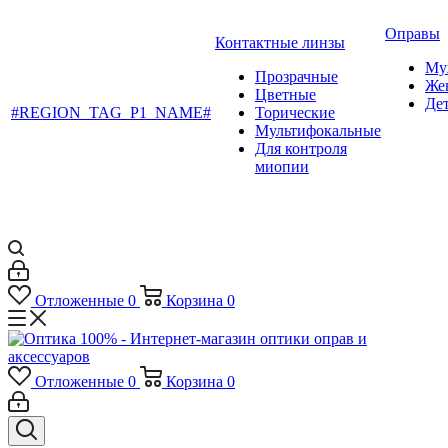
Оправы
Контактные линзы
Му
Прозрачные
Же
Цветные
Де
#REGION_TAG_P1_NAME#
Торические
Мультифокальные
Для контроля
миопии
Отложенные
0
Корзина
0
Отложенные
0
Корзина
0