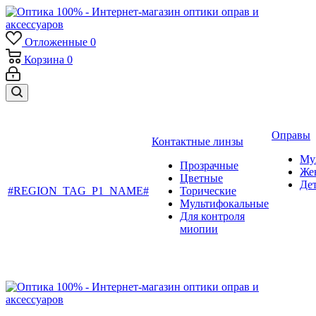
Отложенные
0
Корзина
0
Оправы
Контактные линзы
Му
Прозрачные
Же
Цветные
Де
#REGION_TAG_P1_NAME#
Торические
Мультифокальные
Для контроля
миопии