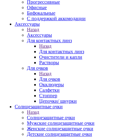
Прогрессивные
Офисные
Бифокальные
С поддержкой аккомодации
Аксессуары
Назад
Аксессуары
Для контактных линз
Назад
Для контактных линз
Очистители и капли
Растворы
Для очков
Назад
Для очков
Окклюдеры
Салфетки
Стоппер
Цепочки/ шнурки
Солнцезащитные очки
Назад
Солнцезащитные очки
Мужские солнцезащитные очки
Женские солнцезащитные очки
Детские солнцезащитные очки