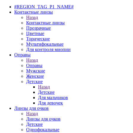
#REGION_TAG_P1_NAME#
Контактные линзы
Назад
Контактные линзы
Прозрачные
Цветные
Торические
Мультифокальные
Для контроля миопии
Оправы
Назад
Оправы
Мужские
Женские
Детские
Назад
Детские
Для мальчиков
Для девочек
Линзы для очков
Назад
Линзы для очков
Детские
Однофокальные