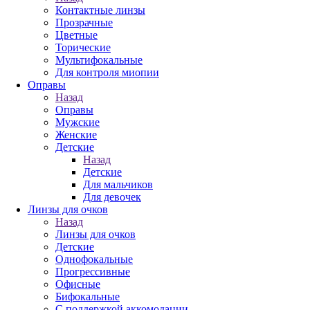
Контактные линзы
Прозрачные
Цветные
Торические
Мультифокальные
Для контроля миопии
Оправы
Назад
Оправы
Мужские
Женские
Детские
Назад
Детские
Для мальчиков
Для девочек
Линзы для очков
Назад
Линзы для очков
Детские
Однофокальные
Прогрессивные
Офисные
Бифокальные
С поддержкой аккомодации