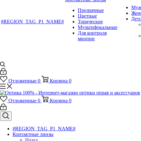
Муж
Прозрачные
Жен
Цветные
Дет
#REGION_TAG_P1_NAME#
Торические
Мультифокальные
Для контроля
миопии
Отложенные
0
Корзина
0
Отложенные
0
Корзина
0
#REGION_TAG_P1_NAME#
Контактные линзы
Назад