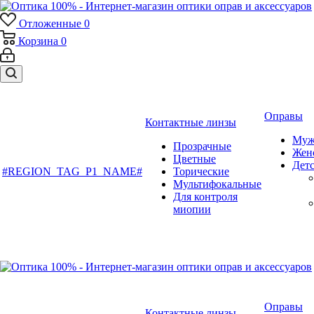
Отложенные
0
Корзина
0
Оправы
Контактные линзы
Муж
Прозрачные
Жен
Цветные
Дет
#REGION_TAG_P1_NAME#
Торические
Мультифокальные
Для контроля
миопии
Оправы
Контактные линзы