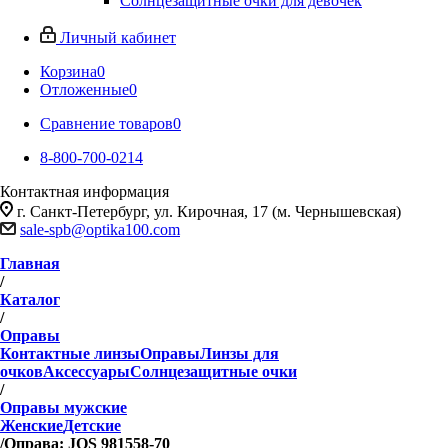
Солнцезащитные очки для девочек
Личный кабинет
Корзина
0
Отложенные
0
Сравнение товаров
0
8-800-700-0214
Контактная информация
г. Санкт-Петербург, ул. Кирочная, 17 (м. Чернышевская)
sale-spb@optika100.com
Главная
/
Каталог
/
Оправы
Контактные линзы
Оправы
Линзы для
очков
Аксессуары
Солнцезащитные очки
/
Оправы мужские
Женские
Детские
/
Оправа: JOS 981558-70