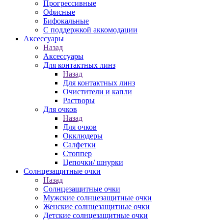
Прогрессивные
Офисные
Бифокальные
С поддержкой аккомодации
Аксессуары
Назад
Аксессуары
Для контактных линз
Назад
Для контактных линз
Очистители и капли
Растворы
Для очков
Назад
Для очков
Окклюдеры
Салфетки
Стоппер
Цепочки/ шнурки
Солнцезащитные очки
Назад
Солнцезащитные очки
Мужские солнцезащитные очки
Женские солнцезащитные очки
Детские солнцезащитные очки