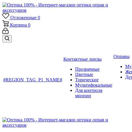
Отложенные
0
Корзина
0
Оправы
Контактные линзы
Му
Прозрачные
Же
Цветные
Де
#REGION_TAG_P1_NAME#
Торические
Мультифокальные
Для контроля
миопии