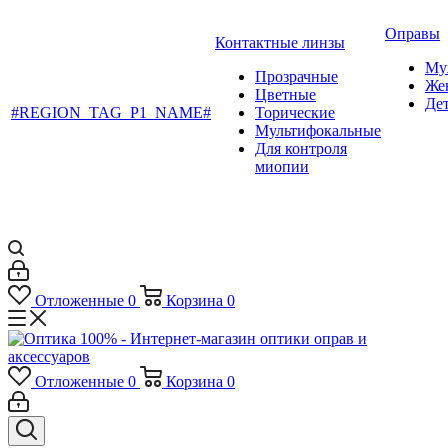
Оправы
Контактные линзы
Му
Прозрачные
Же
Цветные
Де
#REGION_TAG_P1_NAME#
Торические
Мультифокальные
Для контроля
миопии
Отложенные
0
Корзина
0
Отложенные
0
Корзина
0