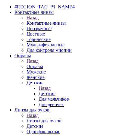
#REGION_TAG_P1_NAME#
Контактные линзы
Назад
Контактные линзы
Прозрачные
Цветные
Торические
Мультифокальные
Для контроля миопии
Оправы
Назад
Оправы
Мужские
Женские
Детские
Назад
Детские
Для мальчиков
Для девочек
Линзы для очков
Назад
Линзы для очков
Детские
Однофокальные