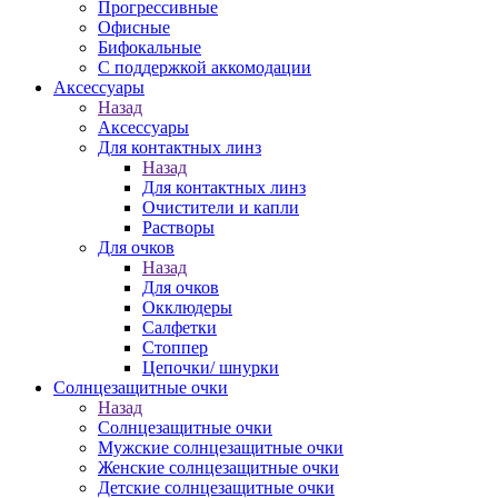
Прогрессивные
Офисные
Бифокальные
С поддержкой аккомодации
Аксессуары
Назад
Аксессуары
Для контактных линз
Назад
Для контактных линз
Очистители и капли
Растворы
Для очков
Назад
Для очков
Окклюдеры
Салфетки
Стоппер
Цепочки/ шнурки
Солнцезащитные очки
Назад
Солнцезащитные очки
Мужские солнцезащитные очки
Женские солнцезащитные очки
Детские солнцезащитные очки