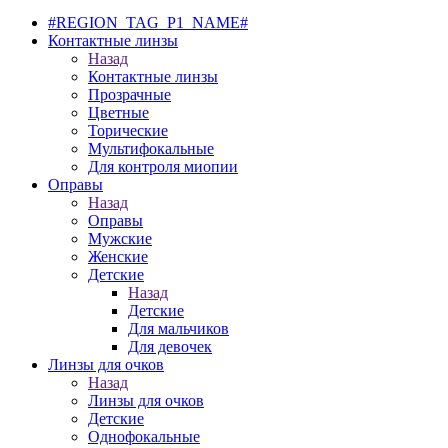
#REGION_TAG_P1_NAME#
Контактные линзы
Назад
Контактные линзы
Прозрачные
Цветные
Торические
Мультифокальные
Для контроля миопии
Оправы
Назад
Оправы
Мужские
Женские
Детские
Назад
Детские
Для мальчиков
Для девочек
Линзы для очков
Назад
Линзы для очков
Детские
Однофокальные