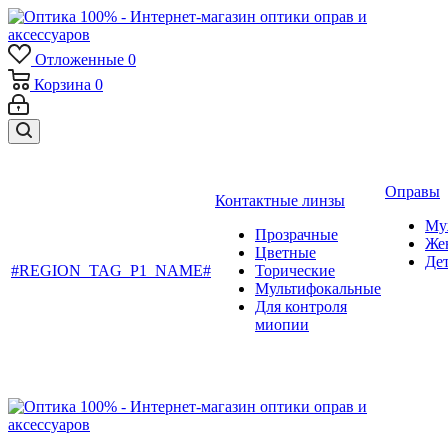
Отложенные
0
Корзина
0
Оправы
Контактные линзы
Му
Прозрачные
Же
Цветные
Де
#REGION_TAG_P1_NAME#
Торические
Мультифокальные
Для контроля
миопии