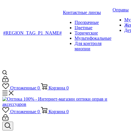
Оправы
Контактные линзы
Му
Прозрачные
Же
Цветные
Де
#REGION_TAG_P1_NAME#
Торические
Мультифокальные
Для контроля
миопии
Отложенные
0
Корзина
0
Отложенные
0
Корзина
0