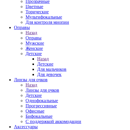
Прозрачные
Цветные
Торические
Мультифокальные
Для контроля миопии
Оправы
Назад
Оправы
Мужские
Женские
Детские
Назад
Детские
Для мальчиков
Для девочек
Линзы для очков
Назад
Линзы для очков
Детские
Однофокальные
Прогрессивные
Офисные
Бифокальные
С поддержкой аккомодации
Аксессуары