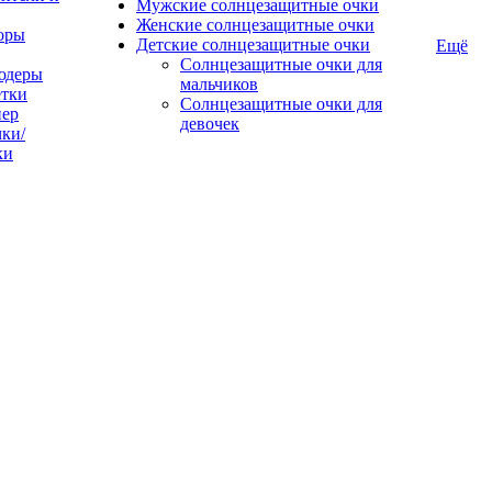
Мужские солнцезащитные очки
Женские солнцезащитные очки
оры
Детские солнцезащитные очки
Ещё
Солнцезащитные очки для
юдеры
мальчиков
тки
Солнцезащитные очки для
пер
девочек
ки/
ки