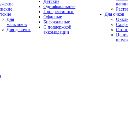
Детские
ужские
капли
Однофокальные
енские
Раств
Прогрессивные
тские
Для очков
Офисные
Для
Оккл
Бифокальные
мальчиков
Салфе
С поддержкой
Для девочек
Стоп
аккомодации
Цепоч
шнур