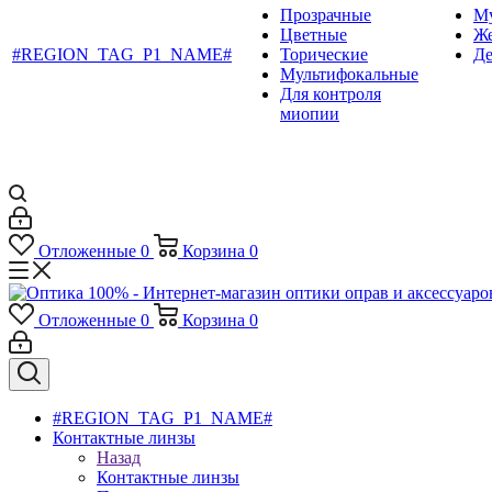
Прозрачные
М
Цветные
Ж
#REGION_TAG_P1_NAME#
Торические
Де
Мультифокальные
Для контроля
миопии
Отложенные
0
Корзина
0
Отложенные
0
Корзина
0
#REGION_TAG_P1_NAME#
Контактные линзы
Назад
Контактные линзы