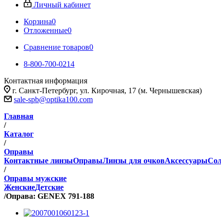
Личный кабинет
Корзина
0
Отложенные
0
Сравнение товаров
0
8-800-700-0214
Контактная информация
г. Санкт-Петербург, ул. Кирочная, 17 (м. Чернышевская)
sale-spb@optika100.com
Главная
/
Каталог
/
Оправы
Контактные линзы
Оправы
Линзы для очков
Аксессуары
Сол
/
Оправы мужские
Женские
Детские
/
Оправа: GENEX 791-188