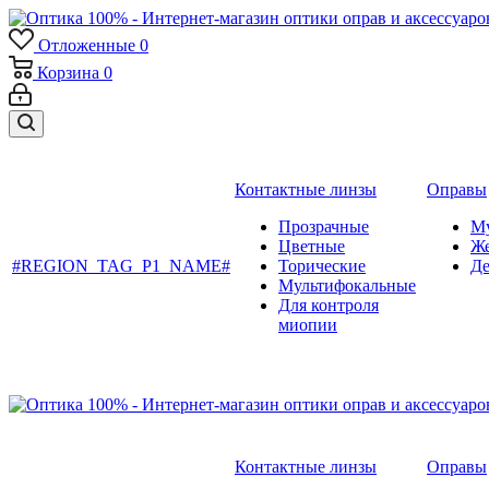
Отложенные
0
Корзина
0
Контактные линзы
Оправы
Прозрачные
М
Цветные
Ж
#REGION_TAG_P1_NAME#
Торические
Де
Мультифокальные
Для контроля
миопии
Контактные линзы
Оправы