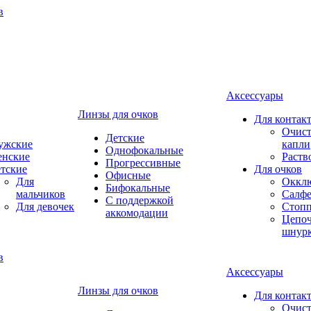
Аксессуары
Линзы для очков
Для контак
Очист
Детские
ужские
капли
Однофокальные
енские
Раств
Прогрессивные
тские
Для очков
Офисные
Для
Оккл
Бифокальные
мальчиков
Салфе
С поддержкой
Для девочек
Стоп
аккомодации
Цепоч
шнур
Аксессуары
Линзы для очков
Для контак
Очист