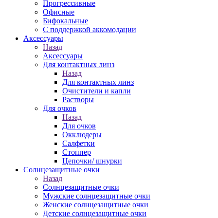
Прогрессивные
Офисные
Бифокальные
С поддержкой аккомодации
Аксессуары
Назад
Аксессуары
Для контактных линз
Назад
Для контактных линз
Очистители и капли
Растворы
Для очков
Назад
Для очков
Окклюдеры
Салфетки
Стоппер
Цепочки/ шнурки
Солнцезащитные очки
Назад
Солнцезащитные очки
Мужские солнцезащитные очки
Женские солнцезащитные очки
Детские солнцезащитные очки