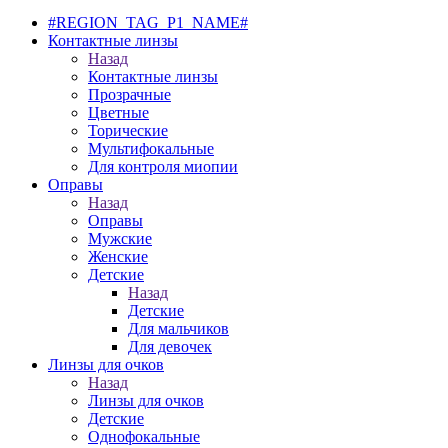
#REGION_TAG_P1_NAME#
Контактные линзы
Назад
Контактные линзы
Прозрачные
Цветные
Торические
Мультифокальные
Для контроля миопии
Оправы
Назад
Оправы
Мужские
Женские
Детские
Назад
Детские
Для мальчиков
Для девочек
Линзы для очков
Назад
Линзы для очков
Детские
Однофокальные