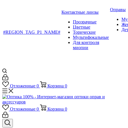
Оправы
Контактные линзы
Му
Прозрачные
Же
Цветные
Де
#REGION_TAG_P1_NAME#
Торические
Мультифокальные
Для контроля
миопии
Отложенные
0
Корзина
0
Отложенные
0
Корзина
0