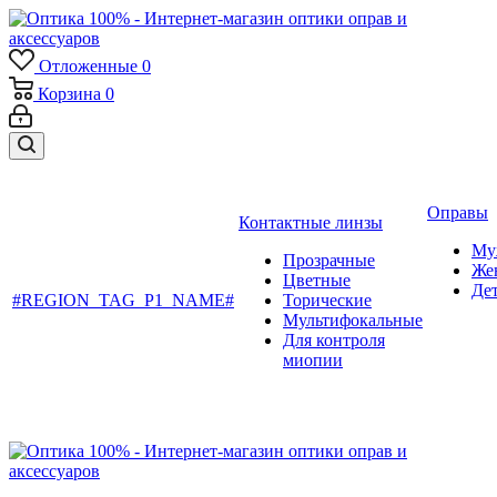
Отложенные
0
Корзина
0
Оправы
Контактные линзы
Му
Прозрачные
Же
Цветные
Де
#REGION_TAG_P1_NAME#
Торические
Мультифокальные
Для контроля
миопии