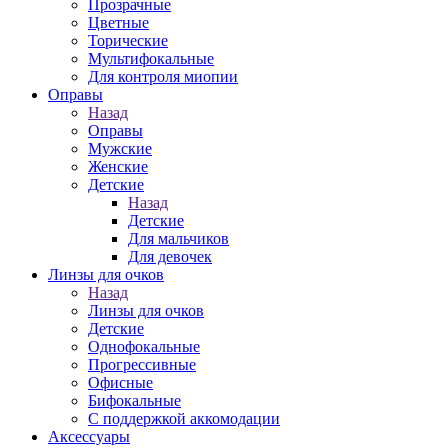
Прозрачные
Цветные
Торические
Мультифокальные
Для контроля миопии
Оправы
Назад
Оправы
Мужские
Женские
Детские
Назад
Детские
Для мальчиков
Для девочек
Линзы для очков
Назад
Линзы для очков
Детские
Однофокальные
Прогрессивные
Офисные
Бифокальные
С поддержкой аккомодации
Аксессуары