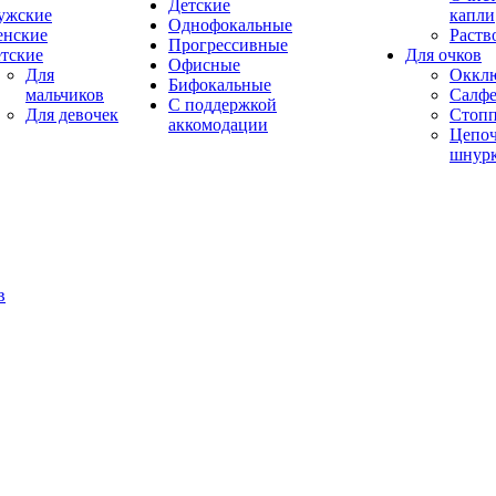
Детские
ужские
капли
Однофокальные
енские
Раств
Прогрессивные
тские
Для очков
Офисные
Для
Оккл
Бифокальные
мальчиков
Салфе
С поддержкой
Для девочек
Стоп
аккомодации
Цепоч
шнур