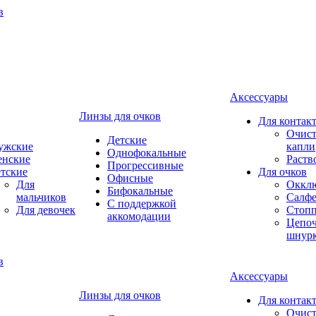
Аксессуары
Линзы для очков
Для контак
Очист
Детские
ужские
капли
Однофокальные
енские
Раств
Прогрессивные
тские
Для очков
Офисные
Для
Оккл
Бифокальные
мальчиков
Салфе
С поддержкой
Для девочек
Стоп
аккомодации
Цепоч
шнур
Аксессуары
Линзы для очков
Для контак
Очист