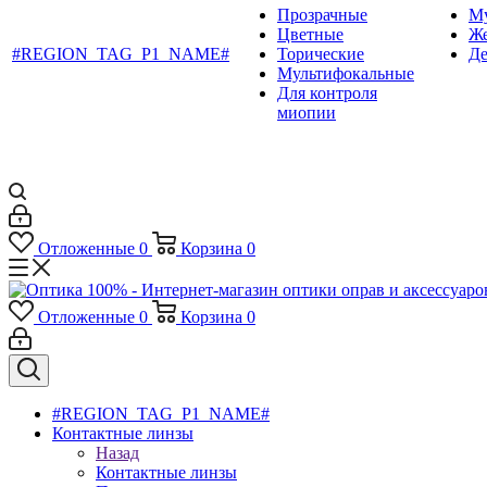
Прозрачные
М
Цветные
Ж
#REGION_TAG_P1_NAME#
Торические
Де
Мультифокальные
Для контроля
миопии
Отложенные
0
Корзина
0
Отложенные
0
Корзина
0
#REGION_TAG_P1_NAME#
Контактные линзы
Назад
Контактные линзы