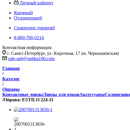
Личный кабинет
Корзина
0
Отложенные
0
Сравнение товаров
0
8-800-700-0214
Контактная информация
г. Санкт-Петербург, ул. Кирочная, 17 (м. Чернышевская)
sale-spb@optika100.com
Главная
/
Каталог
/
Оправы
Контактные линзы
Линзы для очков
Аксессуары
Солнцезащ
/
Оправа: ESTILO 224-11