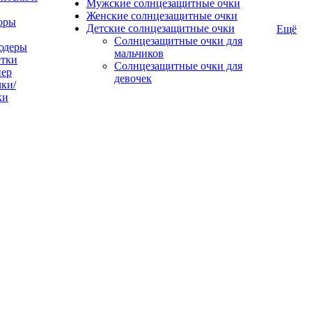
Мужские солнцезащитные очки
Женские солнцезащитные очки
оры
Детские солнцезащитные очки
Ещё
Солнцезащитные очки для
юдеры
мальчиков
тки
Солнцезащитные очки для
пер
девочек
ки/
ки