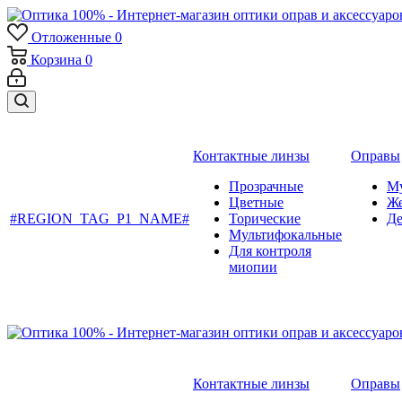
Отложенные
0
Корзина
0
Контактные линзы
Оправы
Прозрачные
М
Цветные
Ж
#REGION_TAG_P1_NAME#
Торические
Де
Мультифокальные
Для контроля
миопии
Контактные линзы
Оправы