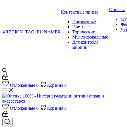
Оправы
Контактные линзы
Му
Прозрачные
Же
Цветные
Де
#REGION_TAG_P1_NAME#
Торические
Мультифокальные
Для контроля
миопии
Отложенные
0
Корзина
0
Отложенные
0
Корзина
0