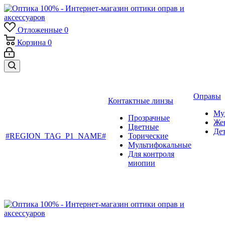
Отложенные
0
Корзина
0
Оправы
Контактные линзы
Му
Прозрачные
Же
Цветные
Де
#REGION_TAG_P1_NAME#
Торические
Мультифокальные
Для контроля
миопии