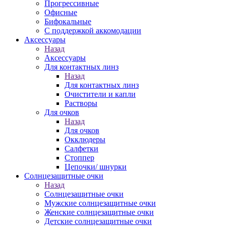
Прогрессивные
Офисные
Бифокальные
С поддержкой аккомодации
Аксессуары
Назад
Аксессуары
Для контактных линз
Назад
Для контактных линз
Очистители и капли
Растворы
Для очков
Назад
Для очков
Окклюдеры
Салфетки
Стоппер
Цепочки/ шнурки
Солнцезащитные очки
Назад
Солнцезащитные очки
Мужские солнцезащитные очки
Женские солнцезащитные очки
Детские солнцезащитные очки