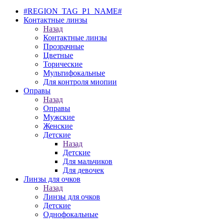
#REGION_TAG_P1_NAME#
Контактные линзы
Назад
Контактные линзы
Прозрачные
Цветные
Торические
Мультифокальные
Для контроля миопии
Оправы
Назад
Оправы
Мужские
Женские
Детские
Назад
Детские
Для мальчиков
Для девочек
Линзы для очков
Назад
Линзы для очков
Детские
Однофокальные