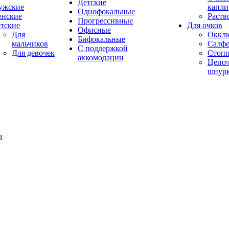
Детские
ужские
капли
Однофокальные
енские
Раств
Прогрессивные
тские
Для очков
Офисные
Для
Оккл
Бифокальные
мальчиков
Салфе
С поддержкой
Для девочек
Стоп
аккомодации
Цепоч
шнур