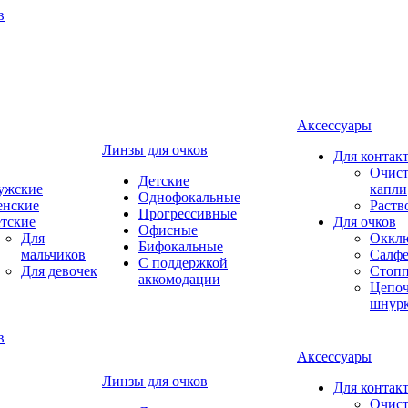
Аксессуары
Линзы для очков
Для контак
Очист
Детские
ужские
капли
Однофокальные
енские
Раств
Прогрессивные
тские
Для очков
Офисные
Для
Оккл
Бифокальные
мальчиков
Салфе
С поддержкой
Для девочек
Стоп
аккомодации
Цепоч
шнур
Аксессуары
Линзы для очков
Для контак
Очист