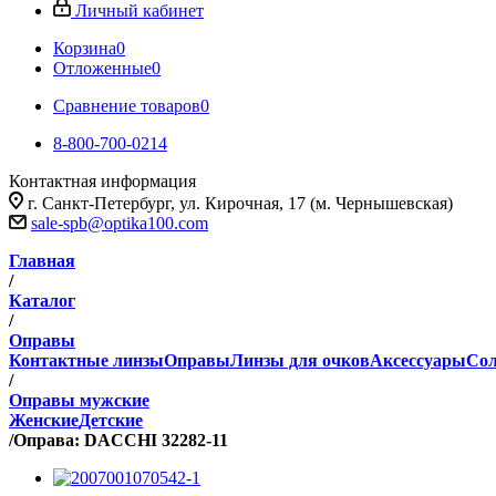
Личный кабинет
Корзина
0
Отложенные
0
Сравнение товаров
0
8-800-700-0214
Контактная информация
г. Санкт-Петербург, ул. Кирочная, 17 (м. Чернышевская)
sale-spb@optika100.com
Главная
/
Каталог
/
Оправы
Контактные линзы
Оправы
Линзы для очков
Аксессуары
Сол
/
Оправы мужские
Женские
Детские
/
Оправа: DACCHI 32282-11