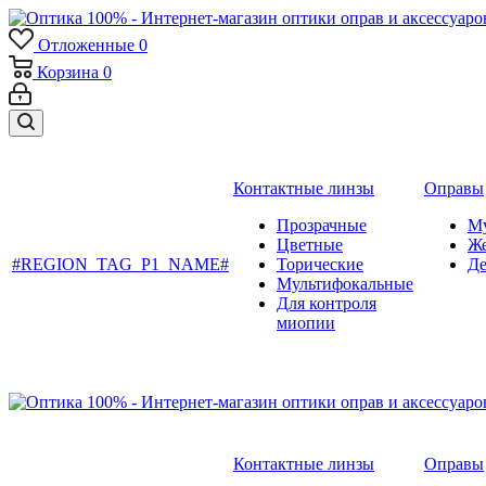
Отложенные
0
Корзина
0
Контактные линзы
Оправы
Прозрачные
М
Цветные
Ж
#REGION_TAG_P1_NAME#
Торические
Де
Мультифокальные
Для контроля
миопии
Контактные линзы
Оправы