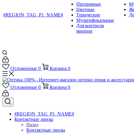
Прозрачные
М
Цветные
Ж
#REGION_TAG_P1_NAME#
Торические
Де
Мультифокальные
Для контроля
миопии
Отложенные
0
Корзина
0
Отложенные
0
Корзина
0
#REGION_TAG_P1_NAME#
Контактные линзы
Назад
Контактные линзы