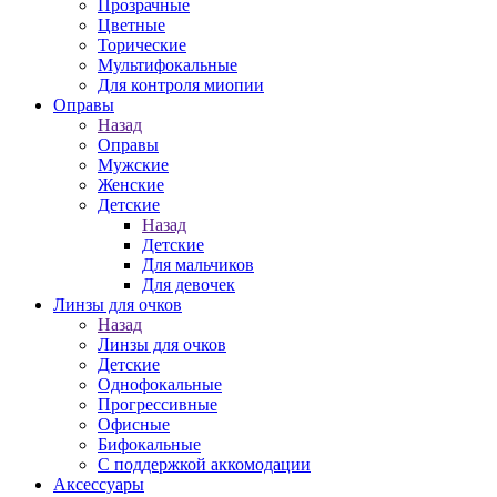
Прозрачные
Цветные
Торические
Мультифокальные
Для контроля миопии
Оправы
Назад
Оправы
Мужские
Женские
Детские
Назад
Детские
Для мальчиков
Для девочек
Линзы для очков
Назад
Линзы для очков
Детские
Однофокальные
Прогрессивные
Офисные
Бифокальные
С поддержкой аккомодации
Аксессуары