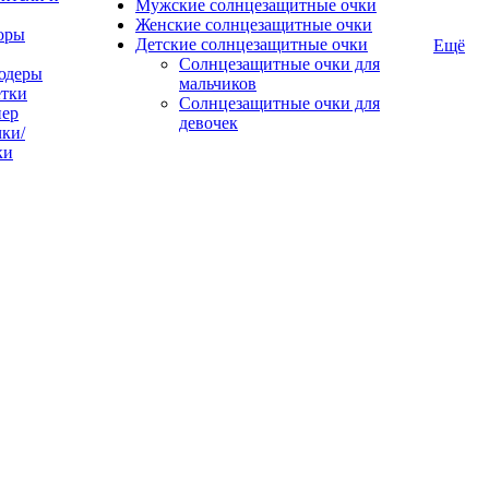
Мужские солнцезащитные очки
Женские солнцезащитные очки
оры
Детские солнцезащитные очки
Ещё
Солнцезащитные очки для
юдеры
мальчиков
тки
Солнцезащитные очки для
пер
девочек
ки/
ки