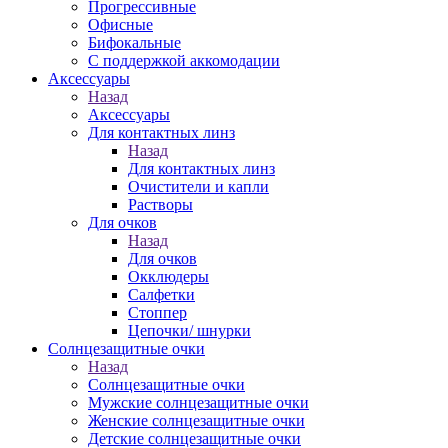
Прогрессивные
Офисные
Бифокальные
С поддержкой аккомодации
Аксессуары
Назад
Аксессуары
Для контактных линз
Назад
Для контактных линз
Очистители и капли
Растворы
Для очков
Назад
Для очков
Окклюдеры
Салфетки
Стоппер
Цепочки/ шнурки
Солнцезащитные очки
Назад
Солнцезащитные очки
Мужские солнцезащитные очки
Женские солнцезащитные очки
Детские солнцезащитные очки