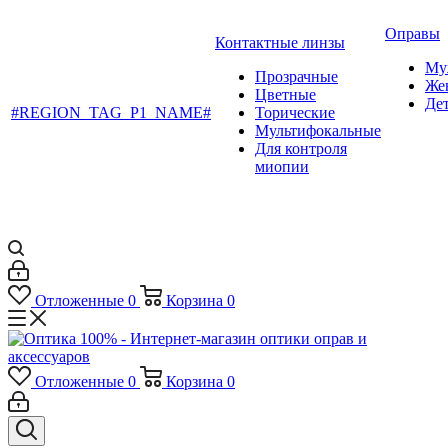
Оправы
Контактные линзы
Му
Прозрачные
Же
Цветные
Де
#REGION_TAG_P1_NAME#
Торические
Мультифокальные
Для контроля
миопии
Отложенные
0
Корзина
0
Отложенные
0
Корзина
0