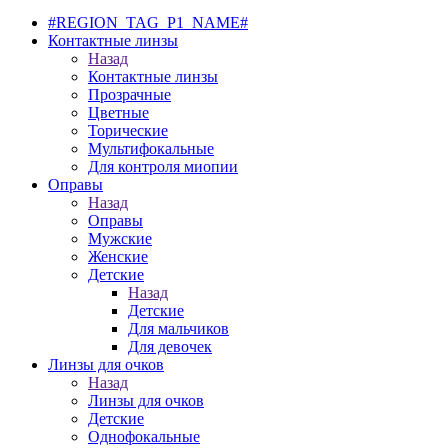
#REGION_TAG_P1_NAME#
Контактные линзы
Назад
Контактные линзы
Прозрачные
Цветные
Торические
Мультифокальные
Для контроля миопии
Оправы
Назад
Оправы
Мужские
Женские
Детские
Назад
Детские
Для мальчиков
Для девочек
Линзы для очков
Назад
Линзы для очков
Детские
Однофокальные