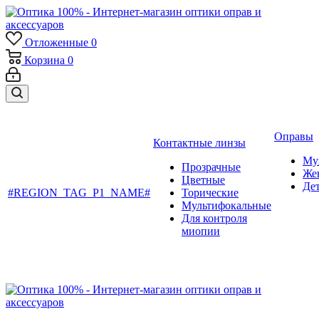
Отложенные
0
Корзина
0
Оправы
Контактные линзы
Му
Прозрачные
Же
Цветные
Де
#REGION_TAG_P1_NAME#
Торические
Мультифокальные
Для контроля
миопии