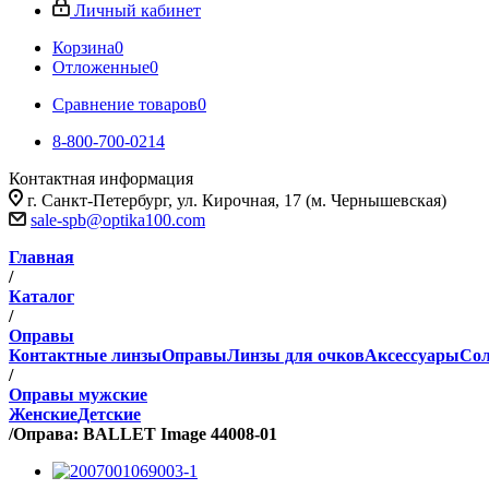
Личный кабинет
Корзина
0
Отложенные
0
Сравнение товаров
0
8-800-700-0214
Контактная информация
г. Санкт-Петербург, ул. Кирочная, 17 (м. Чернышевская)
sale-spb@optika100.com
Главная
/
Каталог
/
Оправы
Контактные линзы
Оправы
Линзы для очков
Аксессуары
Сол
/
Оправы мужские
Женские
Детские
/
Оправа: BALLET Image 44008-01