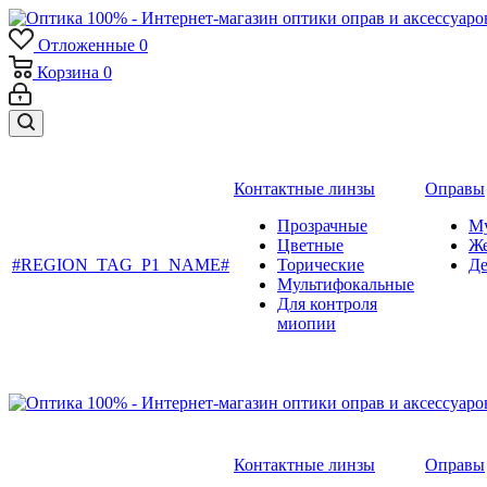
Отложенные
0
Корзина
0
Контактные линзы
Оправы
Прозрачные
М
Цветные
Ж
#REGION_TAG_P1_NAME#
Торические
Де
Мультифокальные
Для контроля
миопии
Контактные линзы
Оправы