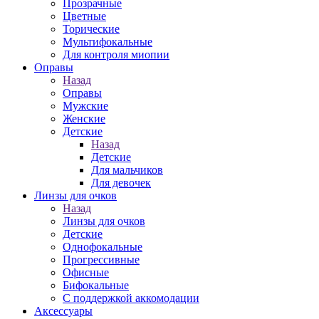
Прозрачные
Цветные
Торические
Мультифокальные
Для контроля миопии
Оправы
Назад
Оправы
Мужские
Женские
Детские
Назад
Детские
Для мальчиков
Для девочек
Линзы для очков
Назад
Линзы для очков
Детские
Однофокальные
Прогрессивные
Офисные
Бифокальные
С поддержкой аккомодации
Аксессуары