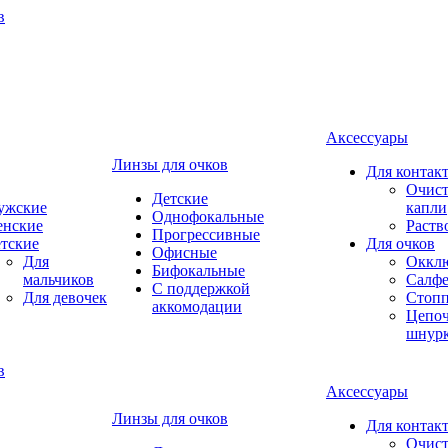
Аксессуары
Линзы для очков
Для контак
Очист
Детские
ужские
капли
Однофокальные
енские
Раств
Прогрессивные
тские
Для очков
Офисные
Для
Оккл
Бифокальные
мальчиков
Салфе
С поддержкой
Для девочек
Стоп
аккомодации
Цепоч
шнур
Аксессуары
Линзы для очков
Для контак
Очист