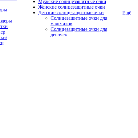
Мужские солнцезащитные очки
Женские солнцезащитные очки
оры
Детские солнцезащитные очки
Ещё
Солнцезащитные очки для
юдеры
мальчиков
тки
Солнцезащитные очки для
пер
девочек
ки/
ки