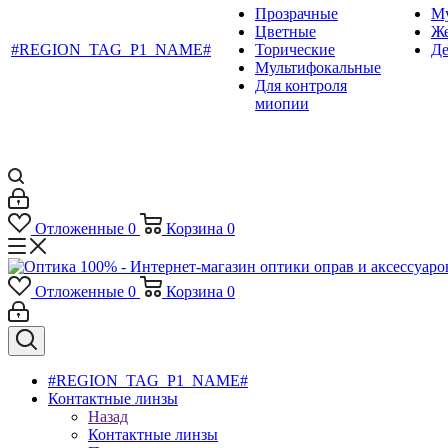
Прозрачные
М
Цветные
Ж
#REGION_TAG_P1_NAME#
Торические
Де
Мультифокальные
Для контроля
миопии
Отложенные
0
Корзина
0
Отложенные
0
Корзина
0
#REGION_TAG_P1_NAME#
Контактные линзы
Назад
Контактные линзы