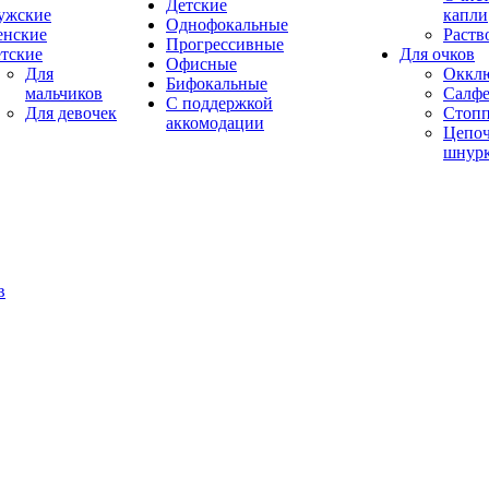
Детские
ужские
капли
Однофокальные
енские
Раств
Прогрессивные
тские
Для очков
Офисные
Для
Оккл
Бифокальные
мальчиков
Салфе
С поддержкой
Для девочек
Стоп
аккомодации
Цепоч
шнур