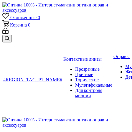
Отложенные
0
Корзина
0
Оправы
Контактные линзы
Му
Прозрачные
Же
Цветные
Де
#REGION_TAG_P1_NAME#
Торические
Мультифокальные
Для контроля
миопии