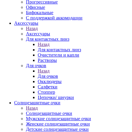
Прогрессивные
Офисные
Бифокальные
С поддержкой аккомодации
Аксессуары
Назад
Аксессуары
Для контактных линз
Назад
Для контактных линз
Очистители и капли
Растворы
Для очков
Назад
Для очков
Окклюдеры
Салфетки
Стоппер
Цепочки/ шнурки
Солнцезащитные очки
Назад
Солнцезащитные очки
Мужские солнцезащитные очки
Женские солнцезащитные очки
Детские солнцезащитные очки