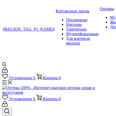
Оправы
Контактные линзы
Му
Прозрачные
Же
Цветные
Де
#REGION_TAG_P1_NAME#
Торические
Мультифокальные
Для контроля
миопии
Отложенные
0
Корзина
0
Отложенные
0
Корзина
0