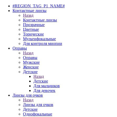
#REGION_TAG_P1_NAME#
Контактные линзы
Назад
Контактные линзы
Прозрачные
Цветные
Торические
Мультифокальные
Для контроля миопии
Оправы
Назад
Оправы
Мужские
Женские
Детские
Назад
Детские
Для мальчиков
Для девочек
Линзы для очков
Назад
Линзы для очков
Детские
Однофокальные