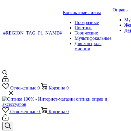
Оправы
Контактные линзы
Му
Прозрачные
Же
Цветные
Де
#REGION_TAG_P1_NAME#
Торические
Мультифокальные
Для контроля
миопии
Отложенные
0
Корзина
0
Отложенные
0
Корзина
0