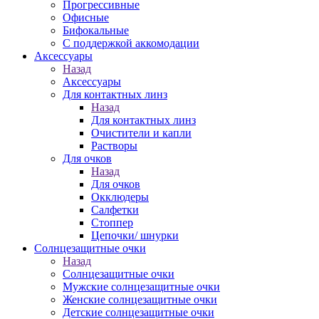
Прогрессивные
Офисные
Бифокальные
С поддержкой аккомодации
Аксессуары
Назад
Аксессуары
Для контактных линз
Назад
Для контактных линз
Очистители и капли
Растворы
Для очков
Назад
Для очков
Окклюдеры
Салфетки
Стоппер
Цепочки/ шнурки
Солнцезащитные очки
Назад
Солнцезащитные очки
Мужские солнцезащитные очки
Женские солнцезащитные очки
Детские солнцезащитные очки