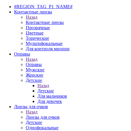
#REGION_TAG_P1_NAME#
Контактные линзы
Назад
Контактные линзы
Прозрачные
Цветные
Торические
Мультифокальные
Для контроля миопии
Оправы
Назад
Оправы
Мужские
Женские
Детские
Назад
Детские
Для мальчиков
Для девочек
Линзы для очков
Назад
Линзы для очков
Детские
Однофокальные