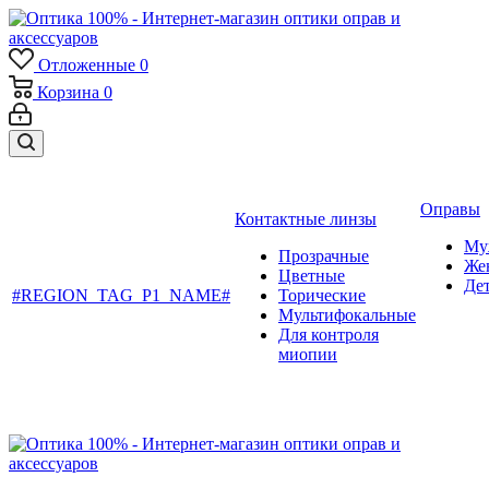
Отложенные
0
Корзина
0
Оправы
Контактные линзы
Му
Прозрачные
Же
Цветные
Де
#REGION_TAG_P1_NAME#
Торические
Мультифокальные
Для контроля
миопии