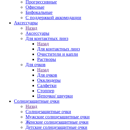
Прогрессивные
Офисные
Бифокальные
С поддержкой аккомодации
Аксессуары
Назад
Аксессуары
Для контактных линз
Назад
Для контактных линз
Очистители и капли
Растворы
Для очков
Назад
Для очков
Окклюдеры
Салфетки
Стоппер
Цепочки/ шнурки
Солнцезащитные очки
Назад
Солнцезащитные очки
Мужские солнцезащитные очки
Женские солнцезащитные очки
Детские солнцезащитные очки