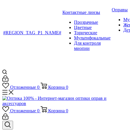
Оправы
Контактные линзы
Му
Прозрачные
Же
Цветные
Де
#REGION_TAG_P1_NAME#
Торические
Мультифокальные
Для контроля
миопии
Отложенные
0
Корзина
0
Отложенные
0
Корзина
0