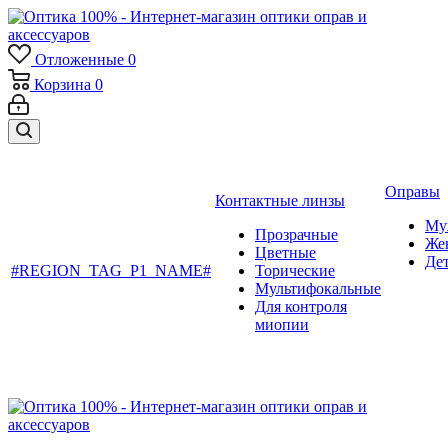
Отложенные
0
Корзина
0
Оправы
Контактные линзы
Му
Прозрачные
Же
Цветные
Де
#REGION_TAG_P1_NAME#
Торические
Мультифокальные
Для контроля
миопии