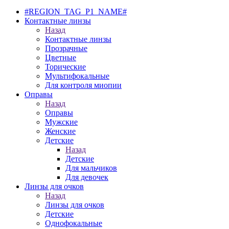
#REGION_TAG_P1_NAME#
Контактные линзы
Назад
Контактные линзы
Прозрачные
Цветные
Торические
Мультифокальные
Для контроля миопии
Оправы
Назад
Оправы
Мужские
Женские
Детские
Назад
Детские
Для мальчиков
Для девочек
Линзы для очков
Назад
Линзы для очков
Детские
Однофокальные