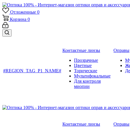
Отложенные
0
Корзина
0
Контактные линзы
Оправы
Прозрачные
М
Цветные
Ж
#REGION_TAG_P1_NAME#
Торические
Де
Мультифокальные
Для контроля
миопии
Контактные линзы
Оправы