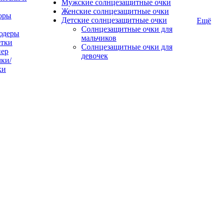
Мужские солнцезащитные очки
Женские солнцезащитные очки
оры
Детские солнцезащитные очки
Ещё
Солнцезащитные очки для
юдеры
мальчиков
тки
Солнцезащитные очки для
пер
девочек
ки/
ки