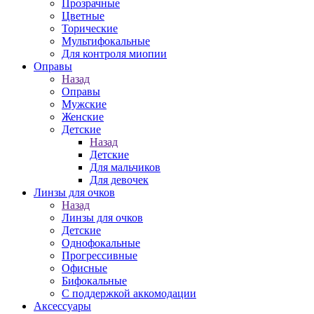
Прозрачные
Цветные
Торические
Мультифокальные
Для контроля миопии
Оправы
Назад
Оправы
Мужские
Женские
Детские
Назад
Детские
Для мальчиков
Для девочек
Линзы для очков
Назад
Линзы для очков
Детские
Однофокальные
Прогрессивные
Офисные
Бифокальные
С поддержкой аккомодации
Аксессуары