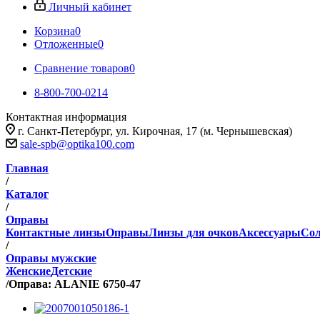
Личный кабинет
Корзина
0
Отложенные
0
Сравнение товаров
0
8-800-700-0214
Контактная информация
г. Санкт-Петербург, ул. Кирочная, 17 (м. Чернышевская)
sale-spb@optika100.com
Главная
/
Каталог
/
Оправы
Контактные линзы
Оправы
Линзы для очков
Аксессуары
Сол
/
Оправы мужские
Женские
Детские
/
Оправа: ALANIE 6750-47