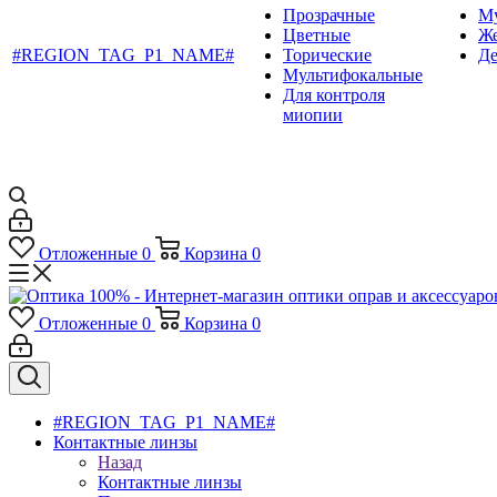
Прозрачные
М
Цветные
Ж
#REGION_TAG_P1_NAME#
Торические
Де
Мультифокальные
Для контроля
миопии
Отложенные
0
Корзина
0
Отложенные
0
Корзина
0
#REGION_TAG_P1_NAME#
Контактные линзы
Назад
Контактные линзы