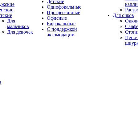
Детские
ужские
капли
Однофокальные
енские
Раств
Прогрессивные
тские
Для очков
Офисные
Для
Оккл
Бифокальные
мальчиков
Салфе
С поддержкой
Для девочек
Стоп
аккомодации
Цепоч
шнур