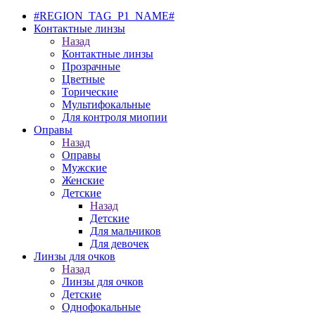
#REGION_TAG_P1_NAME#
Контактные линзы
Назад
Контактные линзы
Прозрачные
Цветные
Торические
Мультифокальные
Для контроля миопии
Оправы
Назад
Оправы
Мужские
Женские
Детские
Назад
Детские
Для мальчиков
Для девочек
Линзы для очков
Назад
Линзы для очков
Детские
Однофокальные