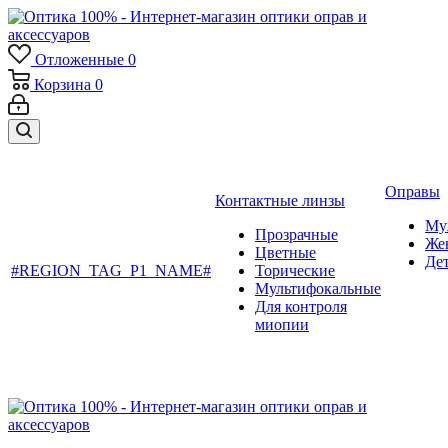
Отложенные
0
Корзина
0
Оправы
Контактные линзы
Му
Прозрачные
Же
Цветные
Де
#REGION_TAG_P1_NAME#
Торические
Мультифокальные
Для контроля
миопии