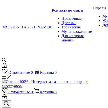
Оправы
Контактные линзы
Му
Прозрачные
Же
Цветные
Де
#REGION_TAG_P1_NAME#
Торические
Мультифокальные
Для контроля
миопии
Отложенные
0
Корзина
0
Отложенные
0
Корзина
0