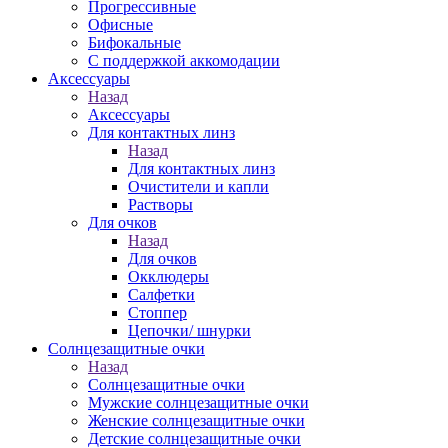
Прогрессивные
Офисные
Бифокальные
С поддержкой аккомодации
Аксессуары
Назад
Аксессуары
Для контактных линз
Назад
Для контактных линз
Очистители и капли
Растворы
Для очков
Назад
Для очков
Окклюдеры
Салфетки
Стоппер
Цепочки/ шнурки
Солнцезащитные очки
Назад
Солнцезащитные очки
Мужские солнцезащитные очки
Женские солнцезащитные очки
Детские солнцезащитные очки