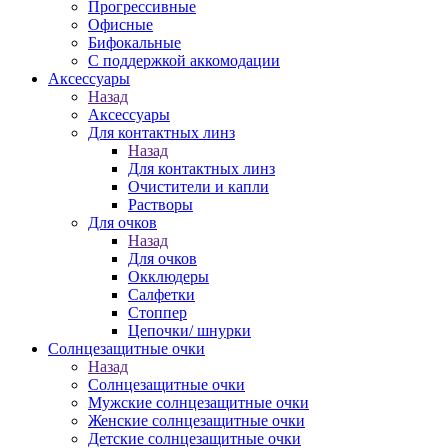
Прогрессивные
Офисные
Бифокальные
С поддержкой аккомодации
Аксессуары
Назад
Аксессуары
Для контактных линз
Назад
Для контактных линз
Очистители и капли
Растворы
Для очков
Назад
Для очков
Окклюдеры
Салфетки
Стоппер
Цепочки/ шнурки
Солнцезащитные очки
Назад
Солнцезащитные очки
Мужские солнцезащитные очки
Женские солнцезащитные очки
Детские солнцезащитные очки