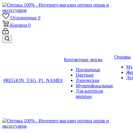
Отложенные
0
Корзина
0
Оправы
Контактные линзы
Му
Прозрачные
Же
Цветные
Де
#REGION_TAG_P1_NAME#
Торические
Мультифокальные
Для контроля
миопии