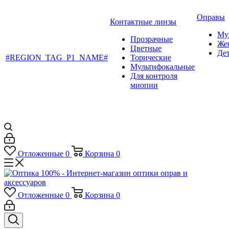
Оправы
Контактные линзы
Му
Прозрачные
Же
Цветные
Де
#REGION_TAG_P1_NAME#
Торические
Мультифокальные
Для контроля
миопии
Отложенные
0
Корзина
0
Отложенные
0
Корзина
0