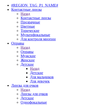
#REGION_TAG_P1_NAME#
Контактные линзы
Назад
Контактные линзы
Прозрачные
Цветные
Торические
Мультифокальные
Для контроля миопии
Оправы
Назад
Оправы
Мужские
Женские
Детские
Назад
Детские
Для мальчиков
Для девочек
Линзы для очков
Назад
Линзы для очков
Детские
Однофокальные