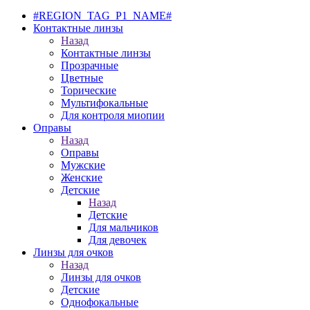
#REGION_TAG_P1_NAME#
Контактные линзы
Назад
Контактные линзы
Прозрачные
Цветные
Торические
Мультифокальные
Для контроля миопии
Оправы
Назад
Оправы
Мужские
Женские
Детские
Назад
Детские
Для мальчиков
Для девочек
Линзы для очков
Назад
Линзы для очков
Детские
Однофокальные