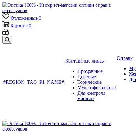
Отложенные
0
Корзина
0
Оправы
Контактные линзы
Му
Прозрачные
Же
Цветные
Де
#REGION_TAG_P1_NAME#
Торические
Мультифокальные
Для контроля
миопии