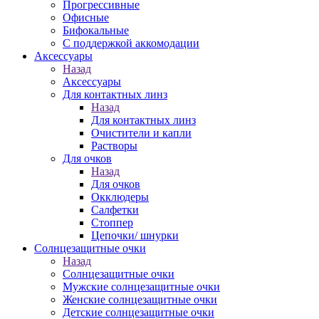
Прогрессивные
Офисные
Бифокальные
С поддержкой аккомодации
Аксессуары
Назад
Аксессуары
Для контактных линз
Назад
Для контактных линз
Очистители и капли
Растворы
Для очков
Назад
Для очков
Окклюдеры
Салфетки
Стоппер
Цепочки/ шнурки
Солнцезащитные очки
Назад
Солнцезащитные очки
Мужские солнцезащитные очки
Женские солнцезащитные очки
Детские солнцезащитные очки