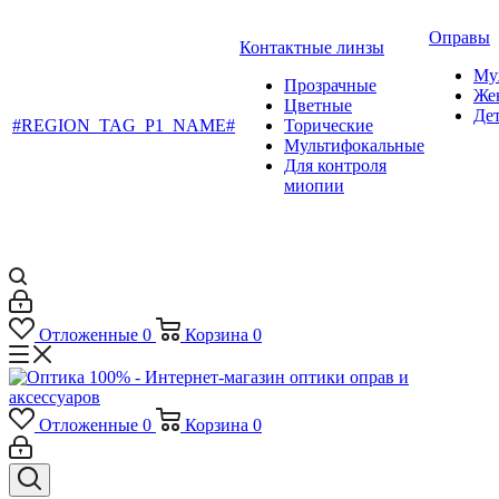
Оправы
Контактные линзы
Му
Прозрачные
Же
Цветные
Де
#REGION_TAG_P1_NAME#
Торические
Мультифокальные
Для контроля
миопии
Отложенные
0
Корзина
0
Отложенные
0
Корзина
0