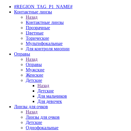
#REGION_TAG_P1_NAME#
Контактные линзы
Назад
Контактные линзы
Прозрачные
Цветные
Торические
Мультифокальные
Для контроля миопии
Оправы
Назад
Оправы
Мужские
Женские
Детские
Назад
Детские
Для мальчиков
Для девочек
Линзы для очков
Назад
Линзы для очков
Детские
Однофокальные