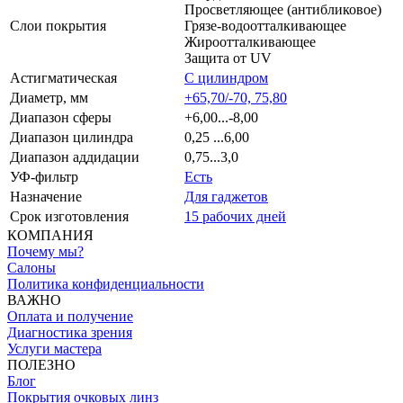
Просветляющее (антибликовое)
Слои покрытия
Грязе-водоотталкивающее
Жироотталкивающее
Защита от UV
Астигматическая
С цилиндром
Диаметр, мм
+65,70/-70, 75,80
Диапазон сферы
+6,00...-8,00
Диапазон цилиндра
0,25 ...6,00
Диапазон аддидации
0,75...3,0
УФ-фильтр
Есть
Назначение
Для гаджетов
Срок изготовления
15 рабочих дней
КОМПАНИЯ
Почему мы?
Салоны
Политика конфиденциальности
ВАЖНО
Оплата и получение
Диагностика зрения
Услуги мастера
ПОЛЕЗНО
Блог
Покрытия очковых линз