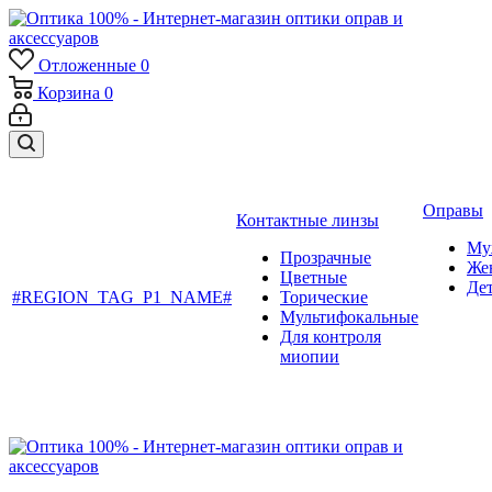
Отложенные
0
Корзина
0
Оправы
Контактные линзы
Му
Прозрачные
Же
Цветные
Де
#REGION_TAG_P1_NAME#
Торические
Мультифокальные
Для контроля
миопии