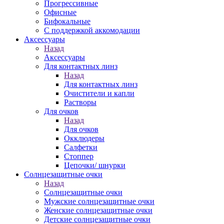
Прогрессивные
Офисные
Бифокальные
С поддержкой аккомодации
Аксессуары
Назад
Аксессуары
Для контактных линз
Назад
Для контактных линз
Очистители и капли
Растворы
Для очков
Назад
Для очков
Окклюдеры
Салфетки
Стоппер
Цепочки/ шнурки
Солнцезащитные очки
Назад
Солнцезащитные очки
Мужские солнцезащитные очки
Женские солнцезащитные очки
Детские солнцезащитные очки