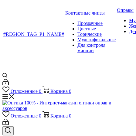
Оправы
Контактные линзы
Му
Прозрачные
Же
Цветные
Де
#REGION_TAG_P1_NAME#
Торические
Мультифокальные
Для контроля
миопии
Отложенные
0
Корзина
0
Отложенные
0
Корзина
0